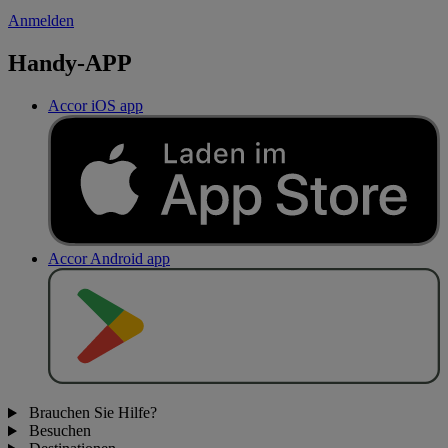
Anmelden
Handy-APP
Accor iOS app
Accor Android app
J
E
T
Z
T
B
E
I
Brauchen Sie Hilfe?
Besuchen