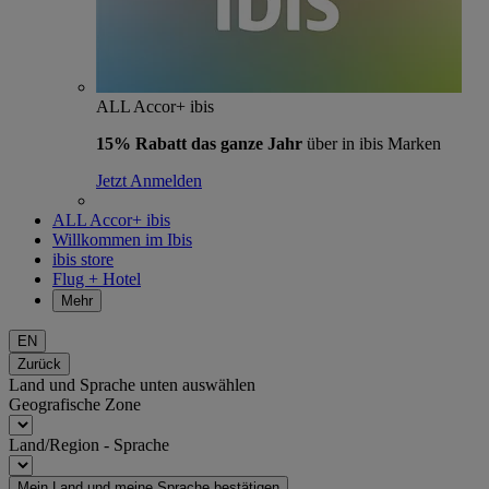
ALL Accor+ ibis
15% Rabatt das ganze Jahr
über in ibis Marken
Jetzt Anmelden
ALL Accor+ ibis
Willkommen im Ibis
ibis store
Flug + Hotel
Mehr
EN
Zurück
Land und Sprache unten auswählen
Geografische Zone
Land/Region - Sprache
Mein Land und meine Sprache bestätigen