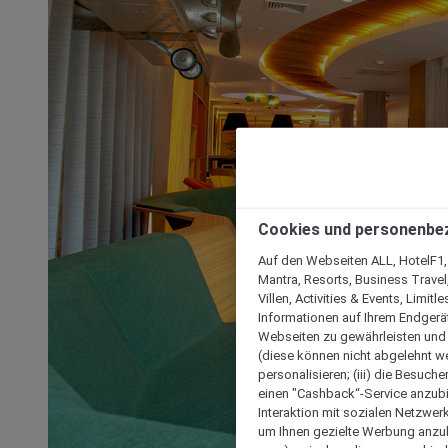
Cookies und personenbe
Auf den Webseiten ALL, HotelF1, I
Mantra, Resorts, Business Travel
Villen, Activities & Events, Limit
Informationen auf Ihrem Endgerät
Webseiten zu gewährleisten und I
(diese können nicht abgelehnt we
personalisieren; (iii) die Besuch
einen "Cashback“-Service anzubie
Interaktion mit sozialen Netzwerke
um Ihnen gezielte Werbung anzub