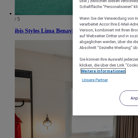
usw.) zwischen diesen verschie
Schaltfläche "Personalisieren“ kl
Wenn Sie der Verwendung von In
/ 5
verarbeitet Accor Ihre E-Mail-Ad
Version, kombiniert mit Ihren B
ibis Styles Lima Benavides Miraflores
auf Webseiten Dritter und in soz
abgeglichen werden, über die die
Abschnitt "Gezielte Werbung“ übe
Sie können Ihre Auswahl jederzei
klicken, die über den Link "Cooki
Weitere Informationen
Unsere Partner
Anp