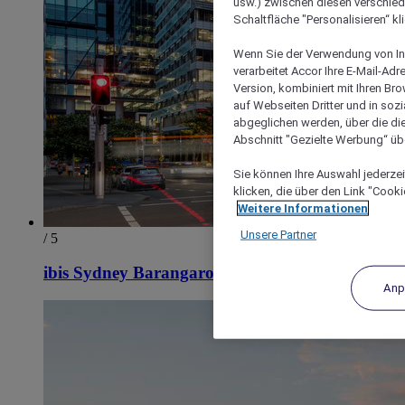
usw.) zwischen diesen verschie
Schaltfläche "Personalisieren“ kl
Wenn Sie der Verwendung von In
verarbeitet Accor Ihre E-Mail-Ad
Version, kombiniert mit Ihren B
auf Webseiten Dritter und in soz
abgeglichen werden, über die die
Abschnitt "Gezielte Werbung“ übe
Sie können Ihre Auswahl jederzei
klicken, die über den Link "Cooki
Weitere Informationen
Unsere Partner
/ 5
ibis Sydney Barangaroo
Anp