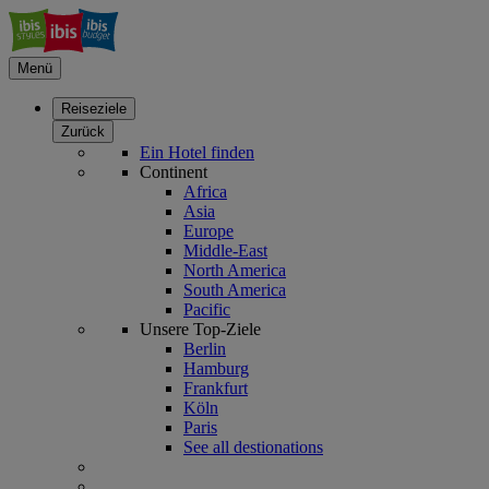
Menü
Reiseziele
Zurück
Ein Hotel finden
Continent
Africa
Asia
Europe
Middle-East
North America
South America
Pacific
Unsere Top-Ziele
Berlin
Hamburg
Frankfurt
Köln
Paris
See all destionations