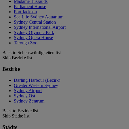
Madame Tussauds
Parliament House
Port Jackson
Sea Life Sydney Aquarium
Sydney Central Station
Sydney International Airport
Sydney Olympic Park
Sydney Opera House
Taronga Zoo
Back to Sehenswürdigkeiten list
Skip Bezirke list
Bezirke
Darling Harbour (Bezirk)
Greater Western Sydney
Sydney Airport
Sydney Ost
Sydney Zentrum
Back to Bezirke list
Skip Städte list
Städte