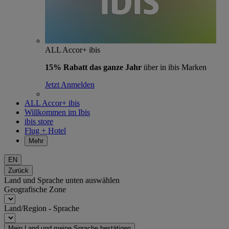
ALL Accor+ ibis
15% Rabatt das ganze Jahr
über in ibis Marken
Jetzt Anmelden
ALL Accor+ ibis
Willkommen im Ibis
ibis store
Flug + Hotel
Mehr
EN
Zurück
Land und Sprache unten auswählen
Geografische Zone
Land/Region - Sprache
Mein Land und meine Sprache bestätigen