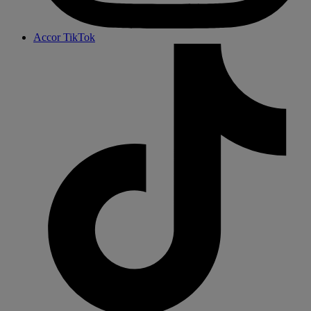
Accor TikTok