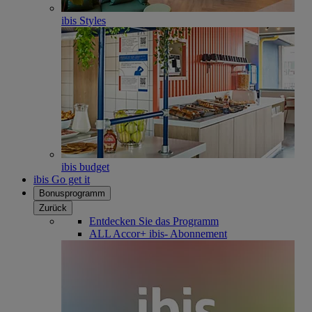
ibis Styles
ibis budget
ibis Go get it
Bonusprogramm
Zurück
Entdecken Sie das Programm
ALL Accor+ ibis- Abonnement