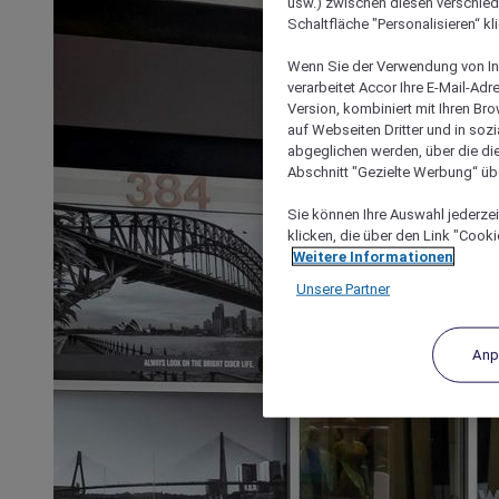
usw.) zwischen diesen verschie
Schaltfläche "Personalisieren“ kl
Wenn Sie der Verwendung von In
verarbeitet Accor Ihre E-Mail-Ad
Version, kombiniert mit Ihren B
auf Webseiten Dritter und in soz
abgeglichen werden, über die die
Abschnitt "Gezielte Werbung“ übe
Sie können Ihre Auswahl jederzei
klicken, die über den Link "Cooki
Weitere Informationen
Unsere Partner
Anp