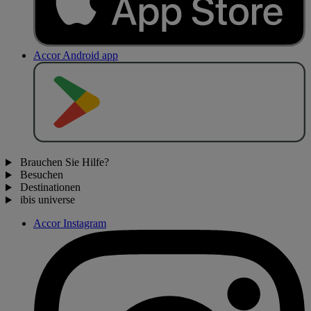
Accor Android app
J
E
T
Z
T
B
E
I
Brauchen Sie Hilfe?
Besuchen
Destinationen
ibis universe
Accor Instagram