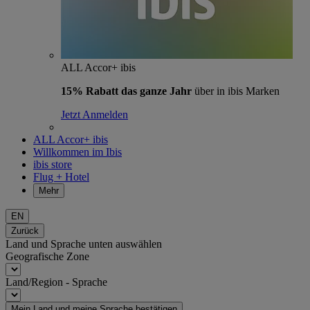
ALL Accor+ ibis
15% Rabatt das ganze Jahr
über in ibis Marken
Jetzt Anmelden
ALL Accor+ ibis
Willkommen im Ibis
ibis store
Flug + Hotel
Mehr
EN
Zurück
Land und Sprache unten auswählen
Geografische Zone
Land/Region - Sprache
Mein Land und meine Sprache bestätigen