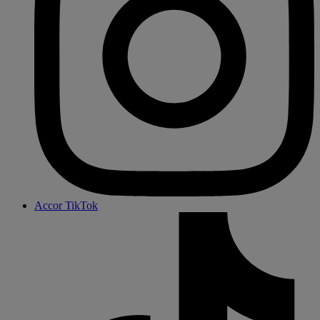
Accor TikTok