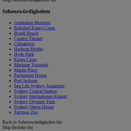
Sehenswürdigkeiten
Australian Museum
Bahnhof King's Cross
Bondi Beach
Capitol Theatre
Chinatown
Harbour Bridge
Hyde Park
Kings Cross
Madame Tussauds
Martin Place
Parliament House
Port Jackson
Sea Life Sydney Aquarium
Sydney Central Station
Sydney International Airport
Sydney Olympic Park
Sydney Opera House
Taronga Zoo
Back to Sehenswürdigkeiten list
Skip Bezirke list