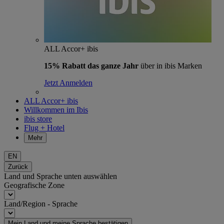
ALL Accor+ ibis
15% Rabatt das ganze Jahr
über in ibis Marken
Jetzt Anmelden
ALL Accor+ ibis
Willkommen im Ibis
ibis store
Flug + Hotel
Mehr
EN
Zurück
Land und Sprache unten auswählen
Geografische Zone
Land/Region - Sprache
Mein Land und meine Sprache bestätigen