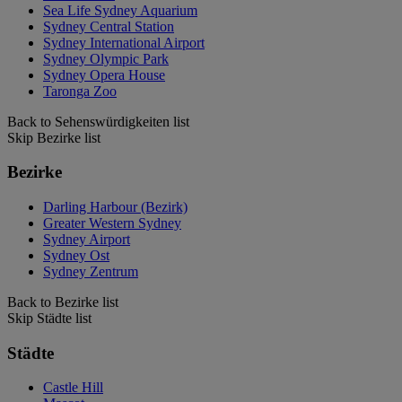
Sea Life Sydney Aquarium
Sydney Central Station
Sydney International Airport
Sydney Olympic Park
Sydney Opera House
Taronga Zoo
Back to Sehenswürdigkeiten list
Skip Bezirke list
Bezirke
Darling Harbour (Bezirk)
Greater Western Sydney
Sydney Airport
Sydney Ost
Sydney Zentrum
Back to Bezirke list
Skip Städte list
Städte
Castle Hill