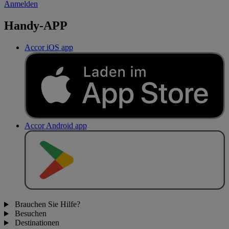
Anmelden
Handy-APP
Accor iOS app
Accor Android app
J
E
T
Z
T
B
E
I
Brauchen Sie Hilfe?
Besuchen
Destinationen