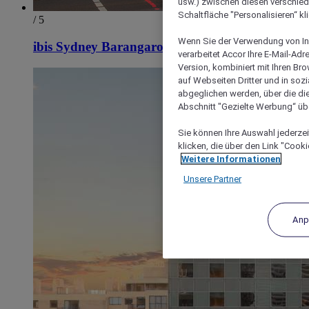
usw.) zwischen diesen verschie
Schaltfläche "Personalisieren“ kl
/ 5
Wenn Sie der Verwendung von In
ibis Sydney Barangaroo
verarbeitet Accor Ihre E-Mail-Ad
Version, kombiniert mit Ihren B
auf Webseiten Dritter und in soz
abgeglichen werden, über die die
Abschnitt "Gezielte Werbung“ übe
Sie können Ihre Auswahl jederzei
klicken, die über den Link "Cooki
Weitere Informationen
Unsere Partner
Anp