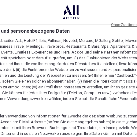
Ohne Zustimmu
 und personenbezogene Daten
bseiten ALL, HotelF1, Ibis, Pullman, Novotel, Mercure, MGallery, Sofitel, Move
usiness Travel, Meetings, Travelpros, Restaurants & Bars, Spa, Apartments & Vi
& Events, Limitless Experiences und Hera,
Accor und seine Partner
Informati
erät speichern oder darauf zugreifen, um: (i) das Funktionieren der Webseiten
ten und Ihnen die von Ihnen angeforderten Dienste bereitzustellen (diese könn
erden); (ii) die Funktionen der Webseiten zu verbessern und zu personalisieren
hlen und die Leistung der Webseiten zu messen; (iv) Ihnen einen "Cashback“
 sofern Sie einen solchen abonniert haben; (v) Ihnen die Interaktion mit sozia
zu ermöglichen; (vi) ein Profil Ihrer Interessen zu erstellen, um Ihnen gezielt
. Sie können für jedes Ihrer Endgeräte (Telefon, Computer usw.) zwischen die
nen Verwendungszwecken wählen, indem Sie auf die Schaltfläche "Personalis
er Verwendung von Informationen für Zwecke der gezielten Werbung zustim
t Accor Ihre E-Mail-Adresse (sofern Sie diese angegeben haben) in einer „geha
ombiniert mit Ihren Browser-, Buchungs- und Treuedaten, um Ihnen gezielte W
Dritter und in sozialen Netzwerken anzuzeigen. Ihre Daten können mit Daten 