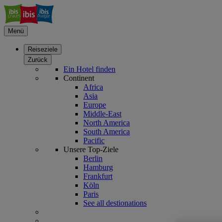
Menü
Reiseziele
Zurück
Ein Hotel finden
Continent
Africa
Asia
Europe
Middle-East
North America
South America
Pacific
Unsere Top-Ziele
Berlin
Hamburg
Frankfurt
Köln
Paris
See all destionations