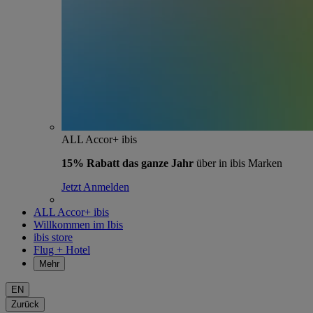
ALL Accor+ ibis
15% Rabatt das ganze Jahr
über in ibis Marken
Jetzt Anmelden
ALL Accor+ ibis
Willkommen im Ibis
ibis store
Flug + Hotel
Mehr
EN
Zurück