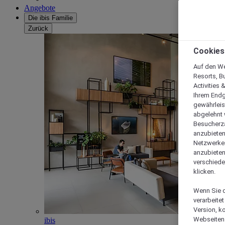
Angebote
Die ibis Familie
Zurück
Cookies
Auf den We
Resorts, B
Activities 
Ihrem Endg
gewährleis
abgelehnt w
Besucherza
anzubieten,
Netzwerken 
anzubieten
verschiede
klicken.
Wenn Sie d
verarbeite
Version, k
Webseiten 
ibis