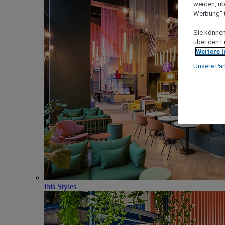
werden, üb
Werbung“ ü
Sie können 
über den L
Weitere 
Unsere Par
ibis Styles