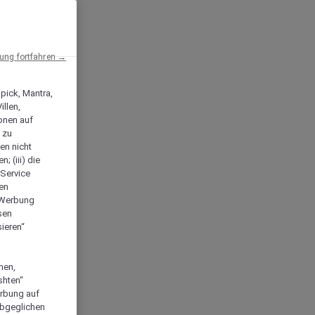
ng fortfahren →
npick, Mantra,
llen,
onen auf
 zu
en nicht
; (iii) die
-Service
len
e Werbung
sen
ieren“
men,
shten“
erbung auf
abgeglichen