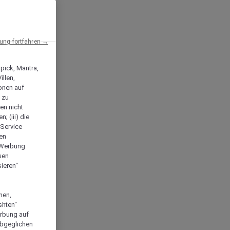
ng fortfahren →
npick, Mantra,
llen,
onen auf
 zu
en nicht
; (iii) die
-Service
len
e Werbung
sen
ieren“
men,
shten“
erbung auf
abgeglichen