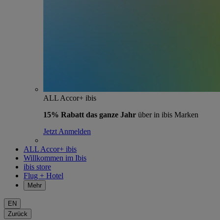
ALL Accor+ ibis
15% Rabatt das ganze Jahr
über in ibis Marken
Jetzt Anmelden
ALL Accor+ ibis
Willkommen im Ibis
ibis store
Flug + Hotel
Mehr
EN
Zurück