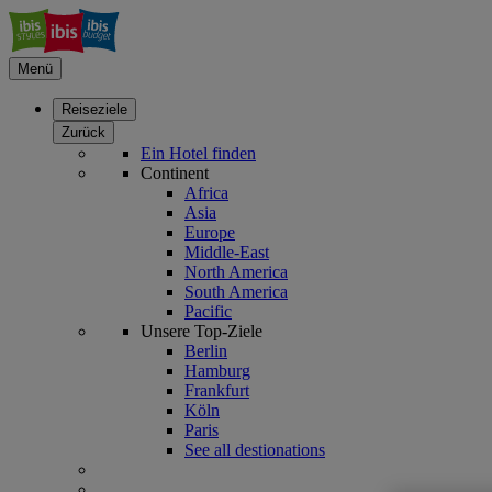
Menü
Reiseziele
Zurück
Ein Hotel finden
Continent
Africa
Asia
Europe
Middle-East
North America
South America
Pacific
Unsere Top-Ziele
Berlin
Hamburg
Frankfurt
Köln
Paris
See all destionations