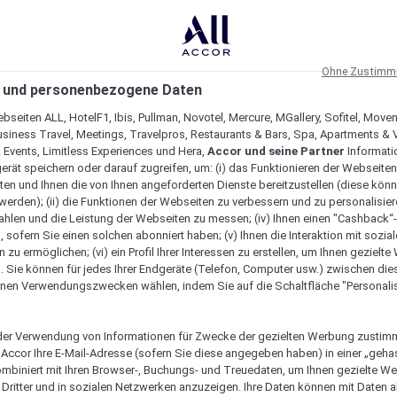
Ohne Zustimmu
 und personenbezogene Daten
bseiten ALL, HotelF1, Ibis, Pullman, Novotel, Mercure, MGallery, Sofitel, Move
usiness Travel, Meetings, Travelpros, Restaurants & Bars, Spa, Apartments & Vi
& Events, Limitless Experiences und Hera,
Accor und seine Partner
Informati
erät speichern oder darauf zugreifen, um: (i) das Funktionieren der Webseiten
ten und Ihnen die von Ihnen angeforderten Dienste bereitzustellen (diese könn
erden); (ii) die Funktionen der Webseiten zu verbessern und zu personalisieren
hlen und die Leistung der Webseiten zu messen; (iv) Ihnen einen "Cashback“
 sofern Sie einen solchen abonniert haben; (v) Ihnen die Interaktion mit sozia
zu ermöglichen; (vi) ein Profil Ihrer Interessen zu erstellen, um Ihnen gezielt
. Sie können für jedes Ihrer Endgeräte (Telefon, Computer usw.) zwischen die
nen Verwendungszwecken wählen, indem Sie auf die Schaltfläche "Personalis
er Verwendung von Informationen für Zwecke der gezielten Werbung zustim
t Accor Ihre E-Mail-Adresse (sofern Sie diese angegeben haben) in einer „geha
ombiniert mit Ihren Browser-, Buchungs- und Treuedaten, um Ihnen gezielte W
Dritter und in sozialen Netzwerken anzuzeigen. Ihre Daten können mit Daten 