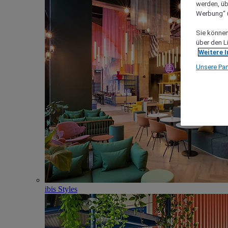
werden, üb
Werbung“ ü
Sie können 
über den L
Weitere 
Unsere Par
ibis Styles