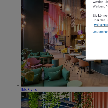
werden, üb
Werbung“ ü
Sie können 
über den L
Weitere 
Unsere Par
ibis Styles