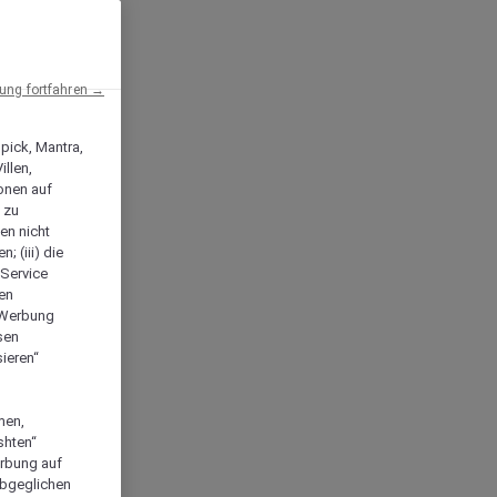
ng fortfahren →
npick, Mantra,
llen,
onen auf
 zu
en nicht
; (iii) die
-Service
len
e Werbung
sen
ieren“
men,
shten“
erbung auf
abgeglichen