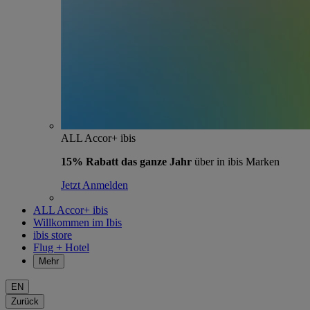
ALL Accor+ ibis
15% Rabatt das ganze Jahr
über in ibis Marken
Jetzt Anmelden
ALL Accor+ ibis
Willkommen im Ibis
ibis store
Flug + Hotel
Mehr
EN
Zurück