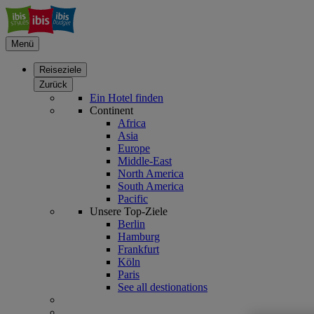
Menü
Reiseziele
Zurück
Ein Hotel finden
Continent
Africa
Asia
Europe
Middle-East
North America
South America
Pacific
Unsere Top-Ziele
Berlin
Hamburg
Frankfurt
Köln
Paris
See all destionations