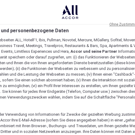
Ohne Zustimmu
 und personenbezogene Daten
bseiten ALL, HotelF1, Ibis, Pullman, Novotel, Mercure, MGallery, Sofitel, Move
usiness Travel, Meetings, Travelpros, Restaurants & Bars, Spa, Apartments & Vi
& Events, Limitless Experiences und Hera,
Accor und seine Partner
Informati
erät speichern oder darauf zugreifen, um: (i) das Funktionieren der Webseiten
ten und Ihnen die von Ihnen angeforderten Dienste bereitzustellen (diese könn
erden); (ii) die Funktionen der Webseiten zu verbessern und zu personalisieren
hlen und die Leistung der Webseiten zu messen; (iv) Ihnen einen "Cashback“
 sofern Sie einen solchen abonniert haben; (v) Ihnen die Interaktion mit sozia
zu ermöglichen; (vi) ein Profil Ihrer Interessen zu erstellen, um Ihnen gezielt
. Sie können für jedes Ihrer Endgeräte (Telefon, Computer usw.) zwischen die
nen Verwendungszwecken wählen, indem Sie auf die Schaltfläche "Personalis
er Verwendung von Informationen für Zwecke der gezielten Werbung zustim
t Accor Ihre E-Mail-Adresse (sofern Sie diese angegeben haben) in einer „geha
ombiniert mit Ihren Browser-, Buchungs- und Treuedaten, um Ihnen gezielte W
Dritter und in sozialen Netzwerken anzuzeigen. Ihre Daten können mit Daten 