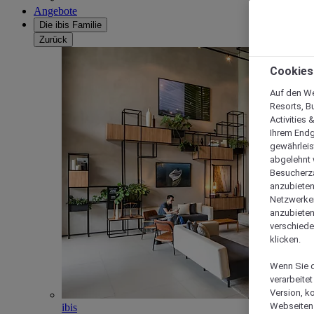
Angebote
Die ibis Familie
Zurück
Cookies
Auf den We
Resorts, B
Activities 
Ihrem Endg
gewährleis
abgelehnt w
Besucherza
anzubieten,
Netzwerken 
anzubieten
verschiede
klicken.
Wenn Sie d
verarbeite
Version, k
Webseiten 
ibis