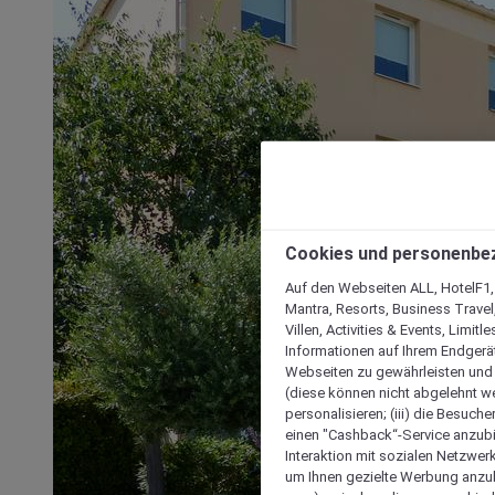
Cookies und personenbe
Auf den Webseiten ALL, HotelF1, I
Mantra, Resorts, Business Travel
Villen, Activities & Events, Limit
Informationen auf Ihrem Endgerät
Webseiten zu gewährleisten und I
(diese können nicht abgelehnt we
personalisieren; (iii) die Besuch
einen "Cashback“-Service anzubie
Interaktion mit sozialen Netzwerke
um Ihnen gezielte Werbung anzub