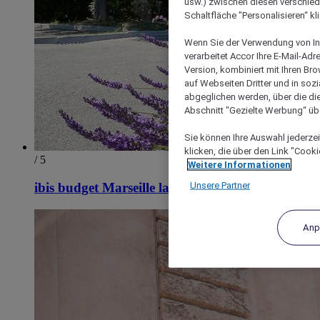
usw.) zwischen diesen verschie
Schaltfläche "Personalisieren“ kl
Wenn Sie der Verwendung von In
verarbeitet Accor Ihre E-Mail-Ad
Version, kombiniert mit Ihren B
auf Webseiten Dritter und in soz
abgeglichen werden, über die die
Abschnitt "Gezielte Werbung“ übe
Sie können Ihre Auswahl jederzei
klicken, die über den Link "Cooki
/ 5
Weitere Informationen
Unsere Partner
ibis budget Marseille la Valentine
Anp