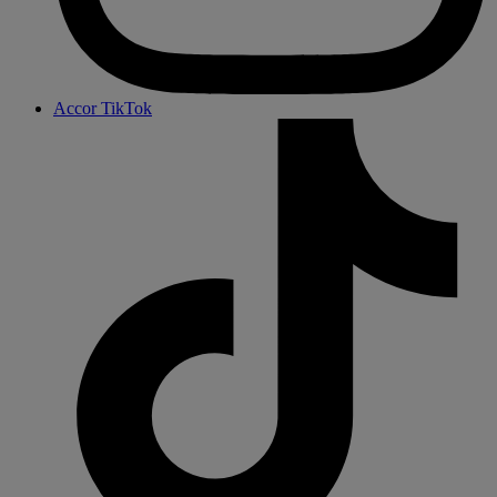
Accor TikTok