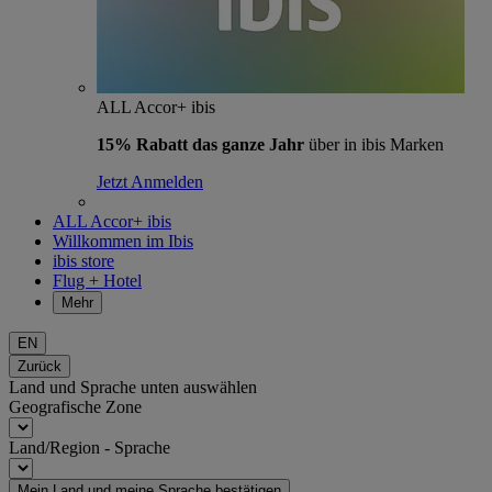
ALL Accor+ ibis
15% Rabatt das ganze Jahr
über in ibis Marken
Jetzt Anmelden
ALL Accor+ ibis
Willkommen im Ibis
ibis store
Flug + Hotel
Mehr
EN
Zurück
Land und Sprache unten auswählen
Geografische Zone
Land/Region - Sprache
Mein Land und meine Sprache bestätigen