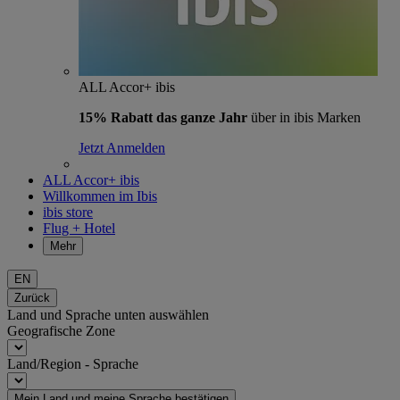
ALL Accor+ ibis
15% Rabatt das ganze Jahr
über in ibis Marken
Jetzt Anmelden
ALL Accor+ ibis
Willkommen im Ibis
ibis store
Flug + Hotel
Mehr
EN
Zurück
Land und Sprache unten auswählen
Geografische Zone
Land/Region - Sprache
Mein Land und meine Sprache bestätigen