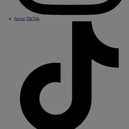
Accor TikTok