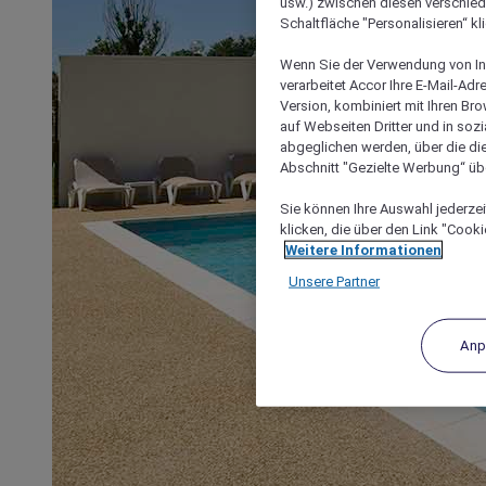
usw.) zwischen diesen verschie
Schaltfläche "Personalisieren“ kl
Wenn Sie der Verwendung von In
verarbeitet Accor Ihre E-Mail-Ad
Version, kombiniert mit Ihren B
auf Webseiten Dritter und in soz
abgeglichen werden, über die die
Abschnitt "Gezielte Werbung“ übe
Sie können Ihre Auswahl jederzei
klicken, die über den Link "Cooki
Weitere Informationen
Unsere Partner
Anp