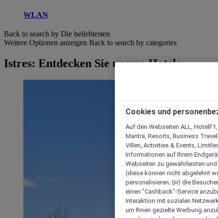
WLAN
Back to search by Die beliebtesten
Weitere Optionen anzeigen
Back to search by categories
Istres: Entdecken Sie unsere Hotels
Cookies und personenbe
Auf den Webseiten ALL, HotelF1, I
Mantra, Resorts, Business Travel
Villen, Activities & Events, Limit
Informationen auf Ihrem Endgerät
Webseiten zu gewährleisten und I
(diese können nicht abgelehnt we
personalisieren; (iii) die Besuch
einen "Cashback“-Service anzubie
Interaktion mit sozialen Netzwerke
um Ihnen gezielte Werbung anzub