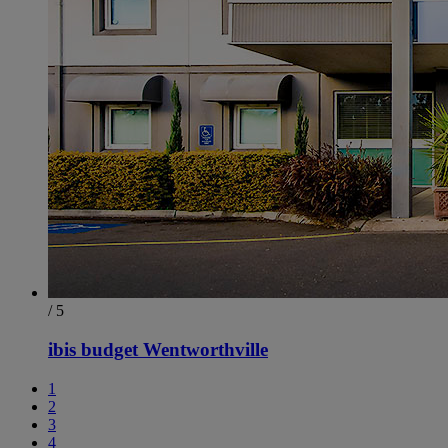
/ 5
ibis budget Wentworthville
1
2
3
4