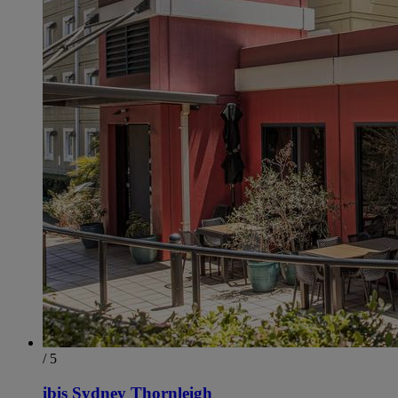
/ 5
ibis Sydney Thornleigh