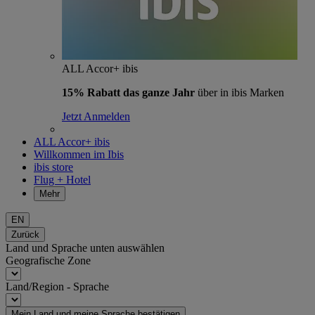
ALL Accor+ ibis
15% Rabatt das ganze Jahr
über in ibis Marken
Jetzt Anmelden
ALL Accor+ ibis
Willkommen im Ibis
ibis store
Flug + Hotel
Mehr
EN
Zurück
Land und Sprache unten auswählen
Geografische Zone
Land/Region - Sprache
Mein Land und meine Sprache bestätigen