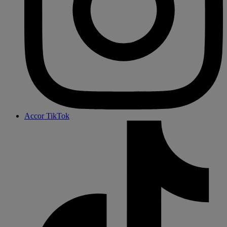
Accor TikTok