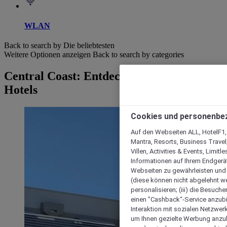
WLAN
Back to search by Die beliebtesten
Weitere Optionen anzeigen
Back to search by categories
Central Coast: Entdecken Sie unsere
Hotels
Cookies und personenbe
Auf den Webseiten ALL, HotelF1, I
Mantra, Resorts, Business Travel
Villen, Activities & Events, Limit
Informationen auf Ihrem Endgerät
Webseiten zu gewährleisten und I
(diese können nicht abgelehnt we
personalisieren; (iii) die Besuch
einen "Cashback“-Service anzubie
Interaktion mit sozialen Netzwerke
um Ihnen gezielte Werbung anzub