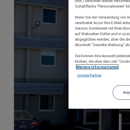
usw.) zwischen diesen verschie
Schaltfläche "Personalisieren“ kl
Wenn Sie der Verwendung von In
verarbeitet Accor Ihre E-Mail-Ad
Version, kombiniert mit Ihren B
auf Webseiten Dritter und in soz
abgeglichen werden, über die die
Abschnitt "Gezielte Werbung“ übe
Sie können Ihre Auswahl jederzei
klicken, die über den Link "Cooki
Weitere Informationen
Unsere Partner
Anp