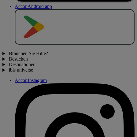
Accor Android app
J
E
T
Z
T
B
E
I
Brauchen Sie Hilfe?
Besuchen
Destinationen
ibis universe
Accor Instagram