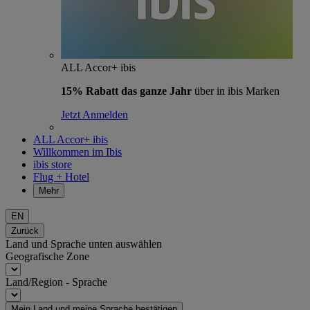
ALL Accor+ ibis
15% Rabatt das ganze Jahr
über in ibis Marken
Jetzt Anmelden
ALL Accor+ ibis
Willkommen im Ibis
ibis store
Flug + Hotel
Mehr
EN
Zurück
Land und Sprache unten auswählen
Geografische Zone
Land/Region - Sprache
Mein Land und meine Sprache bestätigen