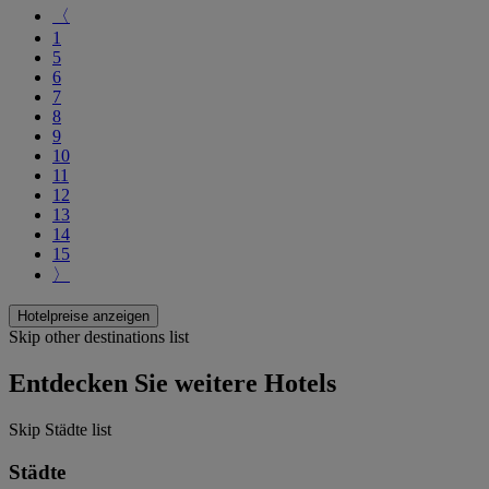
〈
1
5
6
7
8
9
10
11
12
13
14
15
〉
Hotelpreise anzeigen
Skip other destinations list
Entdecken Sie weitere Hotels
Skip Städte list
Städte