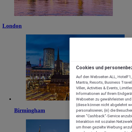
London
Cookies und personenbe
Auf den Webseiten ALL, HotelF1, I
Mantra, Resorts, Business Travel
Villen, Activities & Events, Limit
Informationen auf Ihrem Endgerät
Webseiten zu gewährleisten und I
(diese können nicht abgelehnt we
Birmingham
personalisieren; (iii) die Besuch
einen "Cashback“-Service anzubie
Interaktion mit sozialen Netzwerke
um Ihnen gezielte Werbung anzub