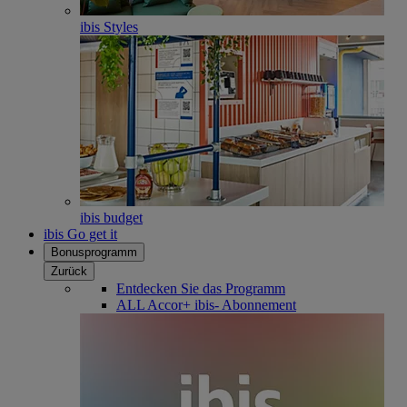
ibis Styles
ibis budget
ibis Go get it
Bonusprogramm
Zurück
Entdecken Sie das Programm
ALL Accor+ ibis- Abonnement