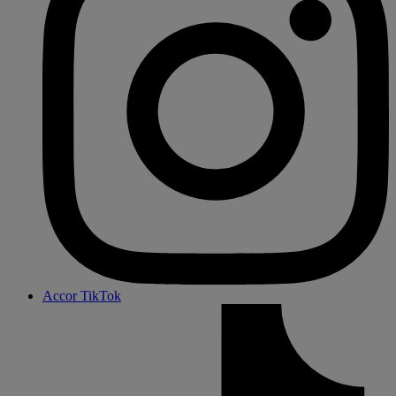
Accor TikTok