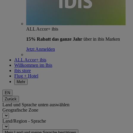
ALL Accor+ ibis
15% Rabatt das ganze Jahr
über in ibis Marken
Jetzt Anmelden
ALL Accor+ ibis
Willkommen im Ibis
ibis store
Flug + Hotel
Mehr
EN
Zurück
Land und Sprache unten auswählen
Geografische Zone
Land/Region - Sprache
Mein Land und meine Sprache bestätigen