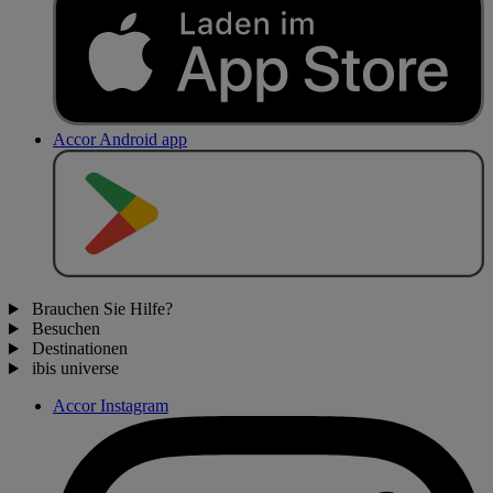
Accor Android app
J
E
T
Z
T
B
E
I
Brauchen Sie Hilfe?
Besuchen
Destinationen
ibis universe
Accor Instagram