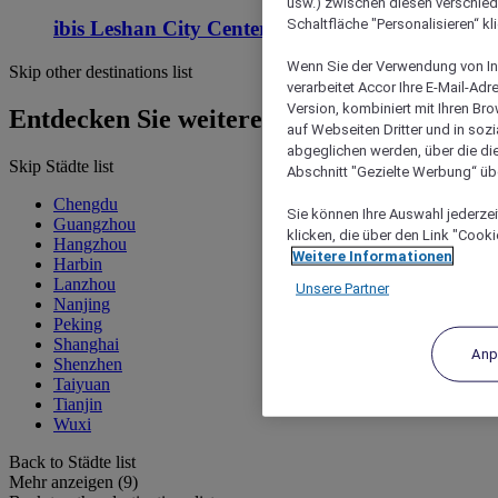
usw.) zwischen diesen verschie
Schaltfläche "Personalisieren“ kl
ibis Leshan City Center
Wenn Sie der Verwendung von In
Skip other destinations list
verarbeitet Accor Ihre E-Mail-Ad
Version, kombiniert mit Ihren B
Entdecken Sie weitere Hotels
auf Webseiten Dritter und in soz
abgeglichen werden, über die die
Skip Städte list
Abschnitt "Gezielte Werbung“ übe
Chengdu
Sie können Ihre Auswahl jederzei
Guangzhou
klicken, die über den Link "Cooki
Hangzhou
Weitere Informationen
Harbin
Lanzhou
Unsere Partner
Nanjing
Peking
Shanghai
Anp
Shenzhen
Taiyuan
Tianjin
Wuxi
Back to Städte list
Mehr anzeigen (9)