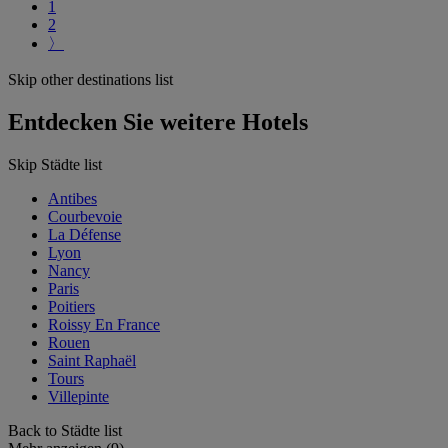
1
2
〉
Skip other destinations list
Entdecken Sie weitere Hotels
Skip Städte list
Antibes
Courbevoie
La Défense
Lyon
Nancy
Paris
Poitiers
Roissy En France
Rouen
Saint Raphaël
Tours
Villepinte
Back to Städte list