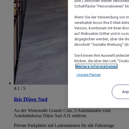
usw.) zwischen diesen verschie
Schaltfläche "Personalisieren“ kl
Wenn Sie der Verwendung von In
verarbeitet Accor Ihre E-Mail-Ad
Version, kombiniert mit Ihren B
auf Webseiten Dritter und in soz
abgeglichen werden, über die die
Abschnitt "Gezielte Werbung“ übe
Sie können Ihre Auswahl jederzei
klicken, die über den Link "Cooki
Weitere Informationen
Unsere Partner
4.1 / 5
Anp
ibis Dijon Sud
An der Weinstraße Grands Crus, 5 Autominuten vom
Autobahnkreuz Dijon Sud A31 entfernt.
Private Parkplätze mit Ladestationen für alle Fahrzeuge.