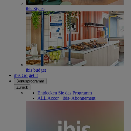
ibis Styles
ibis budget
ibis Go get it
Bonusprogramm
Zurück
Entdecken Sie das Programm
ALL Accor+ ibis- Abonnement