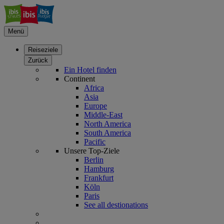
Menü
Reiseziele
Zurück
Ein Hotel finden
Continent
Africa
Asia
Europe
Middle-East
North America
South America
Pacific
Unsere Top-Ziele
Berlin
Hamburg
Frankfurt
Köln
Paris
See all destionations