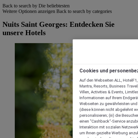
Back to search by Die beliebtesten
Weitere Optionen anzeigen
Back to search by categories
Nuits Saint Georges: Entdecken Sie
unsere Hotels
Cookies und personenbe
Auf den Webseiten ALL, HotelF1, I
Mantra, Resorts, Business Travel
Villen, Activities & Events, Limit
Informationen auf Ihrem Endgerät
Webseiten zu gewährleisten und I
(diese können nicht abgelehnt we
personalisieren; (iii) die Besuch
einen "Cashback“-Service anzubie
Interaktion mit sozialen Netzwerke
um Ihnen gezielte Werbung anzub