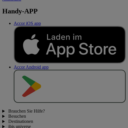
Handy-APP
Accor iOS app
Accor Android app
J
E
T
Z
T
B
E
I
Brauchen Sie Hilfe?
Besuchen
Destinationen
ibis universe