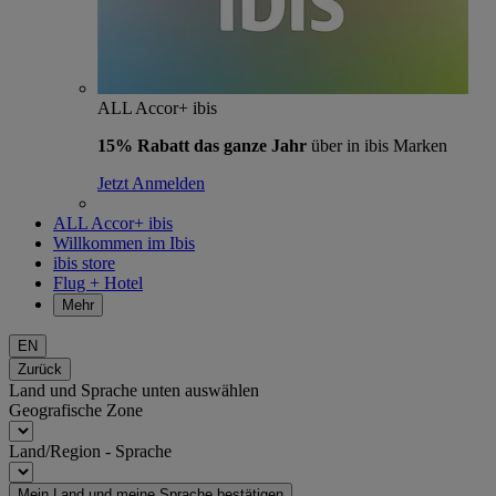
ALL Accor+ ibis
15% Rabatt das ganze Jahr
über in ibis Marken
Jetzt Anmelden
ALL Accor+ ibis
Willkommen im Ibis
ibis store
Flug + Hotel
Mehr
EN
Zurück
Land und Sprache unten auswählen
Geografische Zone
Land/Region - Sprache
Mein Land und meine Sprache bestätigen