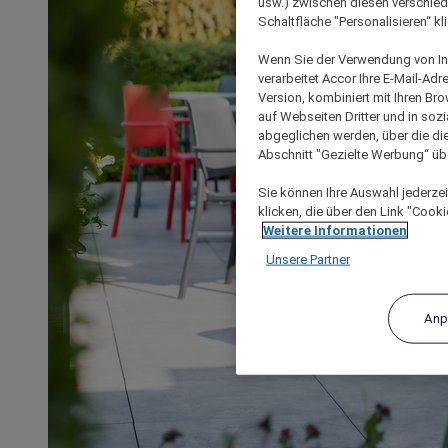
usw.) zwischen diesen verschie
Schaltfläche "Personalisieren“ kl
Wenn Sie der Verwendung von In
verarbeitet Accor Ihre E-Mail-Ad
Version, kombiniert mit Ihren B
auf Webseiten Dritter und in soz
abgeglichen werden, über die die
Abschnitt "Gezielte Werbung“ übe
Sie können Ihre Auswahl jederzei
klicken, die über den Link "Cooki
Weitere Informationen
Unsere Partner
Anp