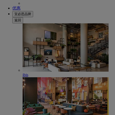
优惠
宜必思品牌
返回
ibis