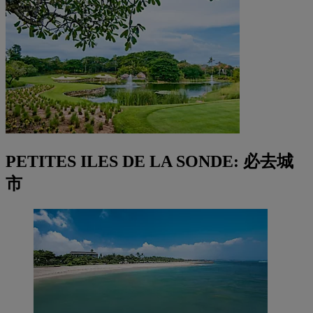
PETITES ILES DE LA SONDE: 必去城
市