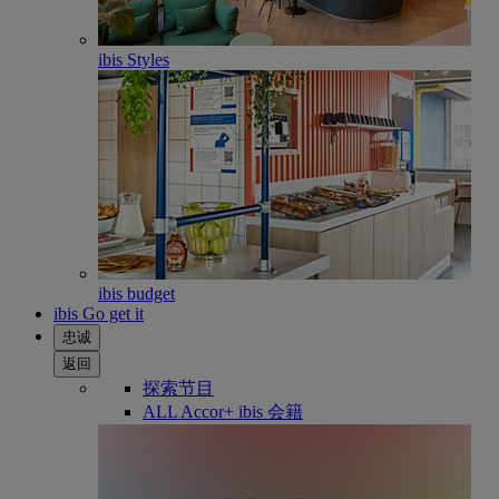
ibis Styles
ibis budget
ibis Go get it
忠诚
返回
探索节目
ALL Accor+ ibis 会籍