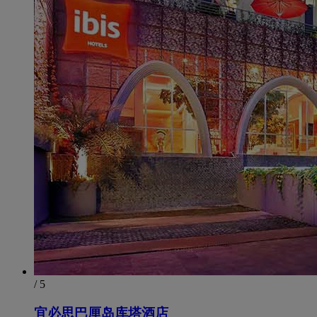
/ 5
宜必思巴厘岛库塔酒店