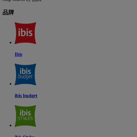
品牌
Ibis
ibis budget