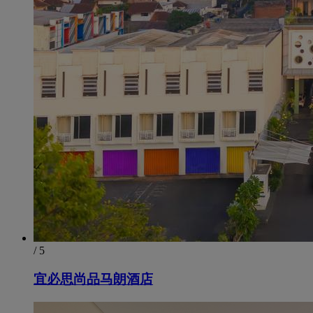
/ 5
宜必思尚品马朗酒店