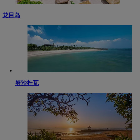
龙目岛
努沙杜瓦