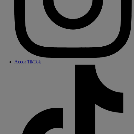
Accor TikTok