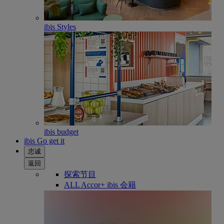
ibis Styles
ibis budget
ibis Go get it
忠诚
返回
探索节目
ALL Accor+ ibis 会籍