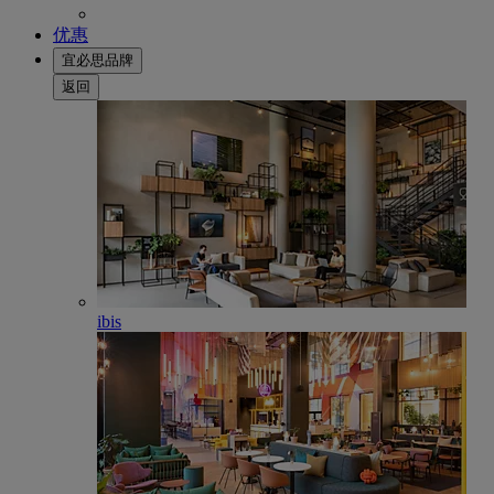
优惠
宜必思品牌
返回
ibis