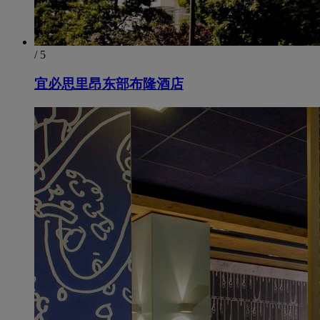
/ 5
宜必思里昂东部布隆酒店