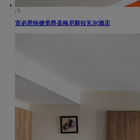
/ 5
宜必思快捷里昂圣格尼斯拉瓦尔酒店