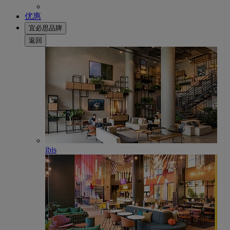
优惠
宜必思品牌
返回
ibis