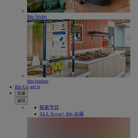
ibis Styles
ibis budget
ibis Go get it
忠诚
返回
探索节目
ALL Accor+ ibis 会籍