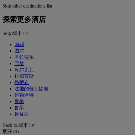
Skip other destinations list
探索更多酒店
Skip 城市 list
南锡
图尔
圣拉斐尔
巴黎
库尔贝瓦
拉德芳斯
昂蒂布
法国的普瓦提埃
维勒潘特
里昂
鲁昂
鲁瓦西
Back to 城市 list
展开 (9)