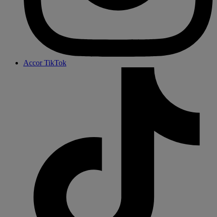
Accor TikTok