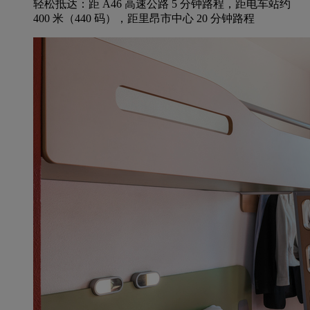
轻松抵达：距 A46 高速公路 5 分钟路程，距电车站约
400 米（440 码），距里昂市中心 20 分钟路程