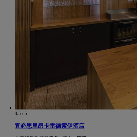
4.5 / 5
宜必思里昂卡雷德索伊酒店