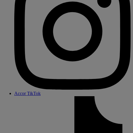
Accor TikTok