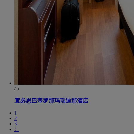
/ 5
宜必思巴塞罗那玛瑞迪那酒店
1
2
3
〉