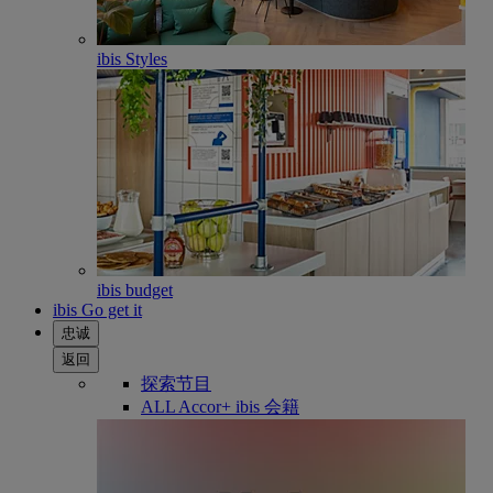
ibis Styles
ibis budget
ibis Go get it
忠诚
返回
探索节目
ALL Accor+ ibis 会籍