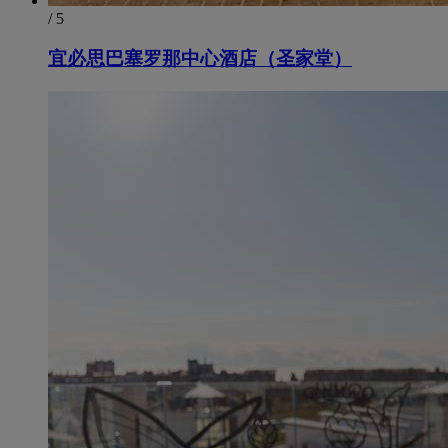
/ 5
宜必思巴塞罗那中心酒店（圣家堂）