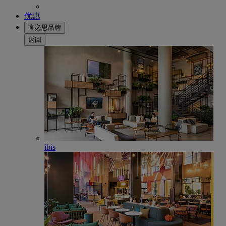
优惠
宜必思品牌
返回
ibis