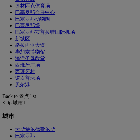
奥林匹克体育场
巴塞罗那会展中心
巴塞罗那动物园
巴塞罗那塔
巴塞罗那安普拉特国际机场
新城区
格拉西亚大道
毕加索博物馆
海洋圣母教堂
西班牙广场
西班牙村
诺坎普球场
贝尔港
Back to 景点 list
Skip 城市 list
城市
卡斯特尔德费尔斯
巴塞罗那