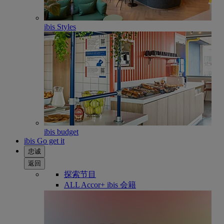
ibis Styles
ibis budget
ibis Go get it
忠诚
返回
探索节目
ALL Accor+ ibis 会籍