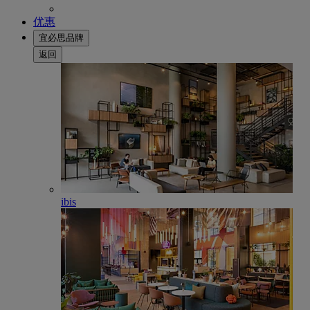
优惠
宜必思品牌
返回
ibis