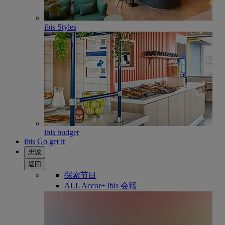
ibis Styles
ibis budget
ibis Go get it
忠诚
返回
探索节目
ALL Accor+ ibis 会籍