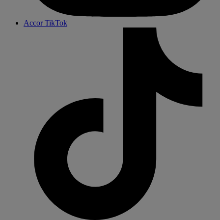
Accor TikTok