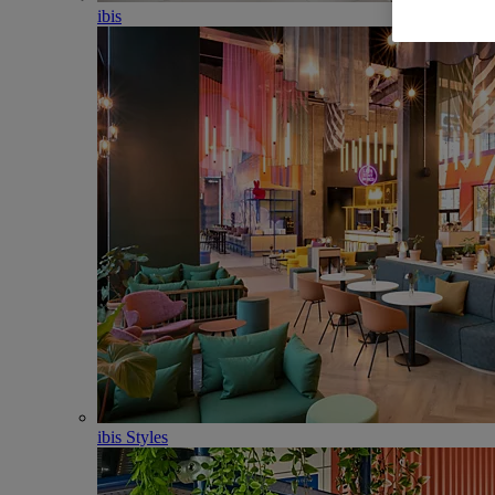
ibis
ibis Styles