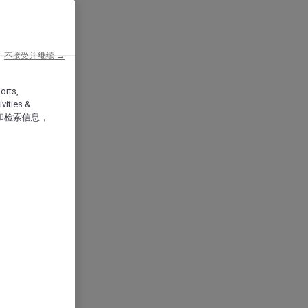
不接受并继续 →
orts,
vities &
和检索信息，