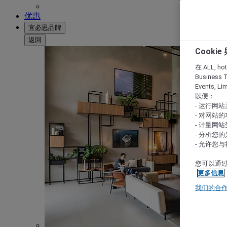
优惠
宜必思品牌
返回
Cooki
在 ALL, hote
Business T
Events, L
以便：
- 运行网
- 对网站
- 计量网
- 分析您
- 允许您
您可以通过
更多信息
我们的合