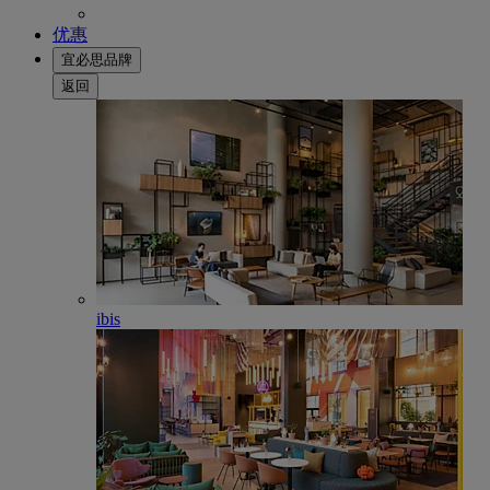
优惠
宜必思品牌
返回
ibis