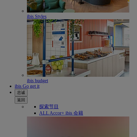
ibis Styles
ibis budget
ibis Go get it
忠诚
返回
探索节目
ALL Accor+ ibis 会籍