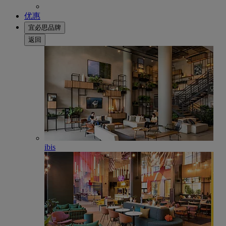
优惠
宜必思品牌
返回
ibis