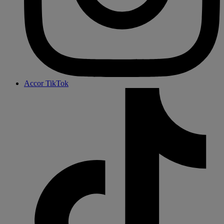
Accor TikTok