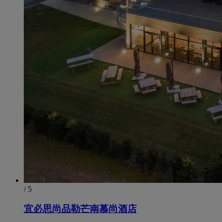
/ 5
宜必思尚品勒芒南慕尚酒店