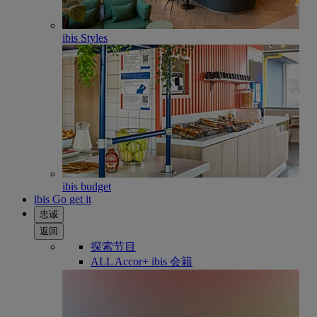
ibis Styles
ibis budget
ibis Go get it
忠诚
返回
探索节目
ALL Accor+ ibis 会籍