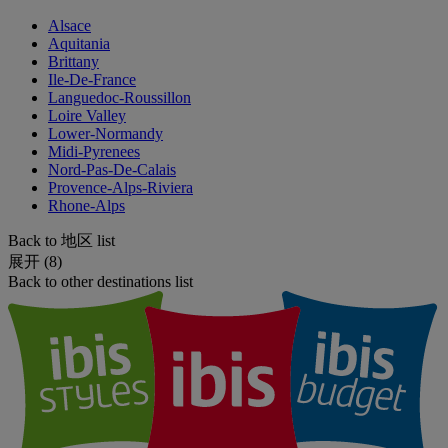
Alsace
Aquitania
Brittany
Ile-De-France
Languedoc-Roussillon
Loire Valley
Lower-Normandy
Midi-Pyrenees
Nord-Pas-De-Calais
Provence-Alps-Riviera
Rhone-Alps
Back to 地区 list
展开 (8)
Back to other destinations list