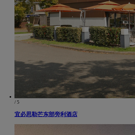
/ 5
宜必思勒芒东部旁利酒店