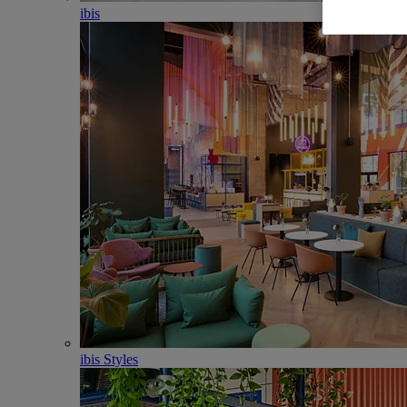
ibis
ibis Styles