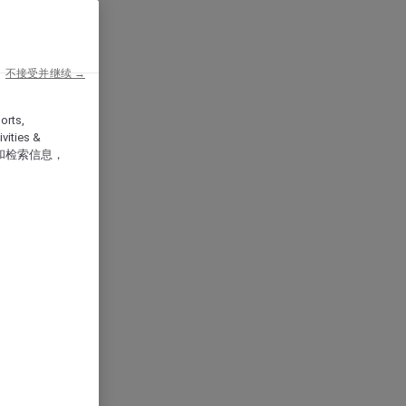
不接受并继续 →
orts,
vities &
和检索信息，