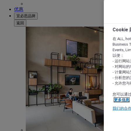
优惠
宜必思品牌
返回
Cooki
在 ALL, hote
Business T
Events, L
以便：
- 运行网
- 对网站
- 计量网
- 分析您
- 允许您
您可以通过
更多信息
我们的合