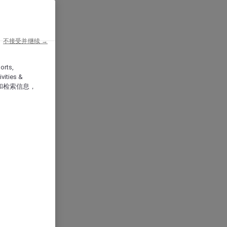
不接受并继续 →
orts,
vities &
和检索信息，