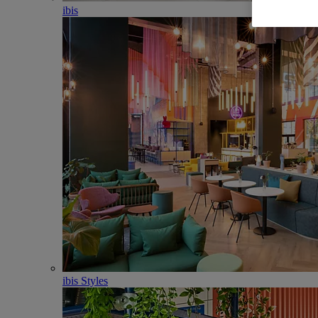
ibis
ibis Styles