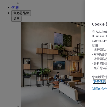
优惠
宜必思品牌
返回
Cooki
在 ALL, hote
Business T
Events, L
以便：
- 运行网
- 对网站
- 计量网
- 分析您
- 允许您
您可以通过
更多信息
我们的合