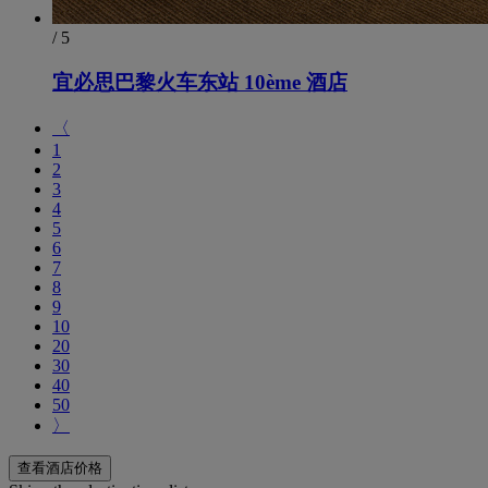
/ 5
宜必思巴黎火车东站 10ème 酒店
〈
1
2
3
4
5
6
7
8
9
10
20
30
40
50
〉
查看酒店价格