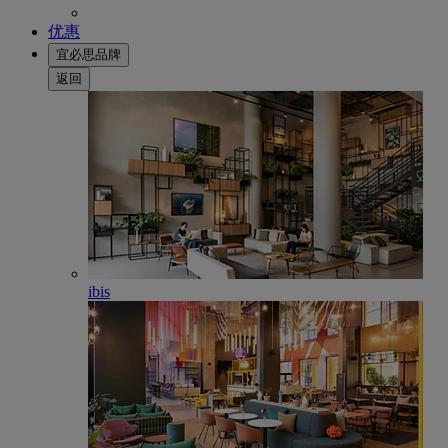
优惠
宜必思品牌
返回
ibis