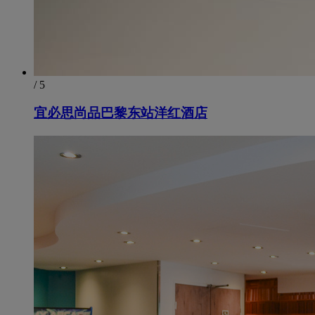
/ 5
宜必思尚品巴黎东站洋红酒店