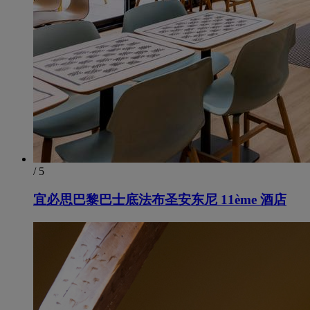
/ 5
宜必思巴黎巴士底法布圣安东尼 11ème 酒店