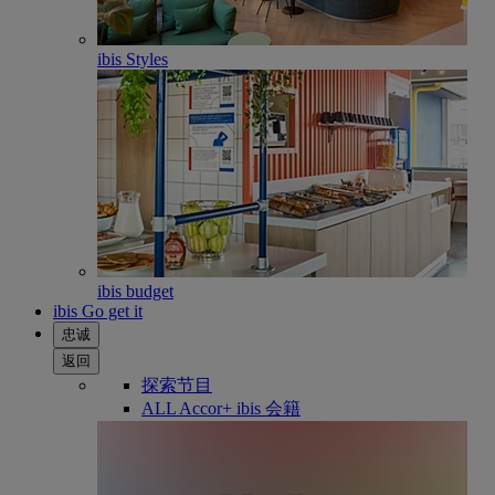
ibis Styles
ibis budget
ibis Go get it
忠诚
返回
探索节目
ALL Accor+ ibis 会籍