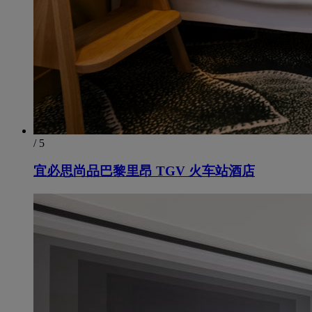
/ 5
宜必思尚品巴黎里昂 TGV 火车站酒店