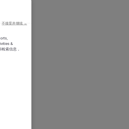
不接受并继续 →
orts,
vities &
和检索信息，