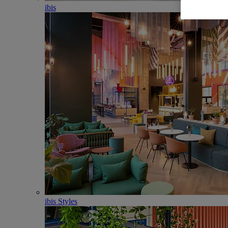
ibis
ibis Styles