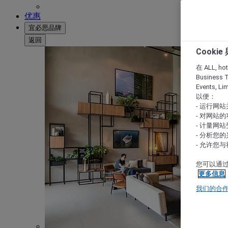
优惠
宜必思品牌
返回
Cooki
在 ALL, hote
Business T
Events, L
以便：
- 运行网
- 对网站
- 计量网
- 分析您
- 允许您
您可以通过
更多信息
我们的合