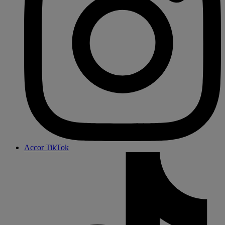
Accor TikTok