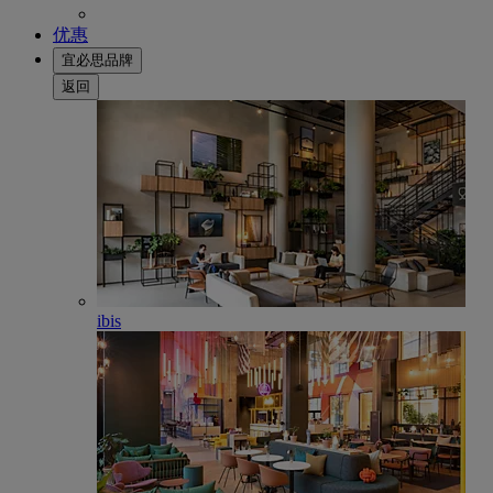
优惠
宜必思品牌
返回
ibis