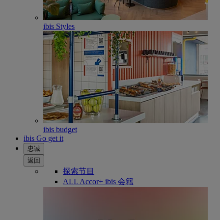
ibis Styles
ibis budget
ibis Go get it
忠诚
返回
探索节目
ALL Accor+ ibis 会籍