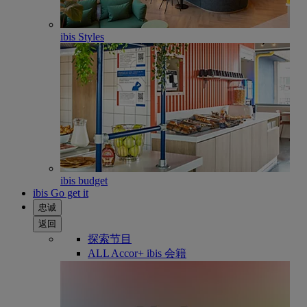
ibis Styles
ibis budget
ibis Go get it
忠诚
返回
探索节目
ALL Accor+ ibis 会籍