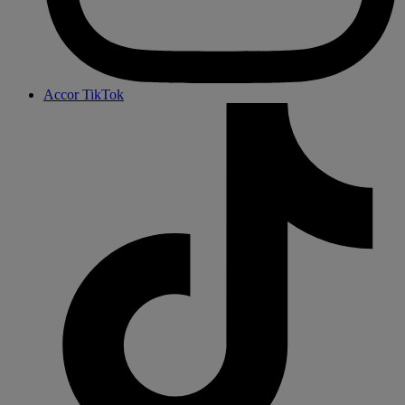
Accor TikTok