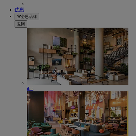
优惠
宜必思品牌
返回
ibis