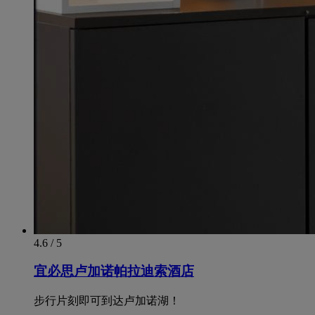
4.6 / 5
宜必思卢加诺帕拉迪索酒店
步行片刻即可到达卢加诺湖！