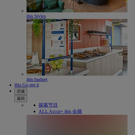
ibis Styles
ibis budget
ibis Go get it
忠诚
返回
探索节目
ALL Accor+ ibis 会籍