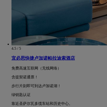
4.5 / 5
宜必思快捷卢加诺帕拉迪索酒店
免费高速互联网（无线网络）
含提契诺通票！
步行片刻即可到达卢加诺湖！
绿钥匙认证
靠近圣萨尔瓦多缆车站和历史中心。