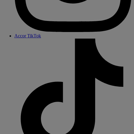
Accor TikTok