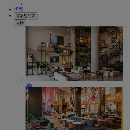
优惠
宜必思品牌
返回
ibis