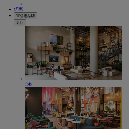
优惠
宜必思品牌
返回
ibis