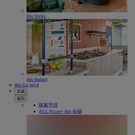
ibis Styles
ibis budget
ibis Go get it
忠诚
返回
探索节目
ALL Accor+ ibis 会籍