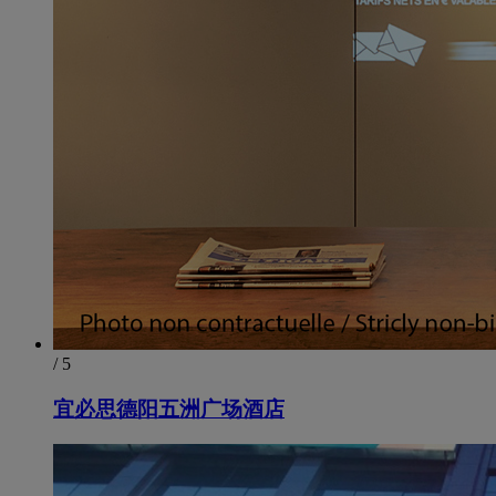
/ 5
宜必思德阳五洲广场酒店