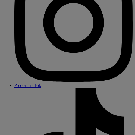
Accor TikTok