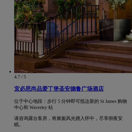
4.7 / 5
宜必思尚品爱丁堡圣安德鲁广场酒店
位于中心地段：步行 5 分钟即可抵达新的 St James 购物
中心和 Waverley 站
请咨询露台客房，将旖旎风光拥入怀中，尽享彻夜安
眠。