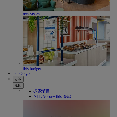
ibis Styles
ibis budget
ibis Go get it
忠诚
返回
探索节目
ALL Accor+ ibis 会籍