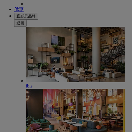
优惠
宜必思品牌
返回
ibis