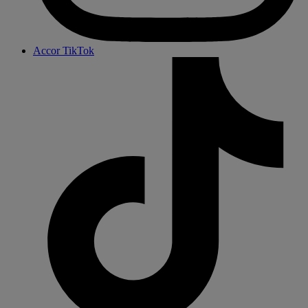
Accor TikTok