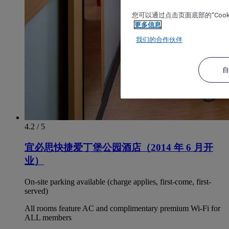
您可以通过点击页面底部的“Coo
更多信息
我们的合作伙伴
4.2 / 5
宜必思快捷爱丁堡公园酒店（2014 年 6 月开
业）
On-site parking available (charge applies, first-come, first-
served)
All rooms feature AC and complimentary premium Wi-Fi for
ALL members