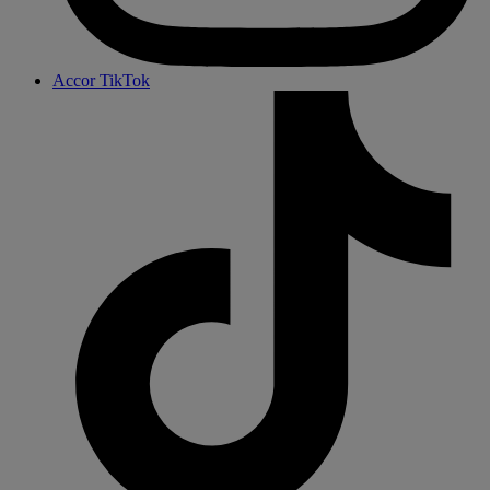
Accor TikTok