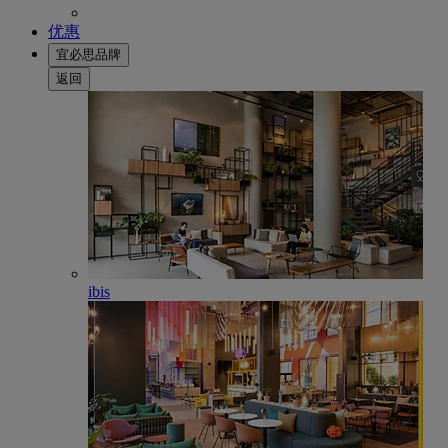
优惠
宜必思品牌
返回
ibis