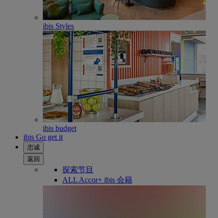
ibis Styles
ibis budget
ibis Go get it
忠诚
返回
探索节目
ALL Accor+ ibis 会籍