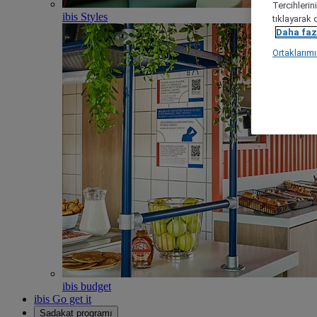
Tercihlerin
ibis Styles
tıklayarak 
Daha fazl
Ortaklarım
ibis budget
ibis Go get it
Sadakat programı