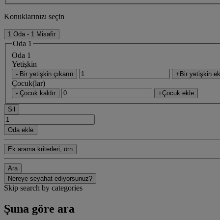
Konuklarınızı seçin
1 Oda - 1 Misafir
Oda 1
Oda 1
Yetişkin
- Bir yetişkin çıkarın
+Bir yetişkin ek
Çocuk(lar)
- Çocuk kaldır
+Çocuk ekle
Sil
Oda ekle
Ek arama kriterleri, örn
Ara
Nereye seyahat ediyorsunuz?
Skip search by categories
Şuna göre ara