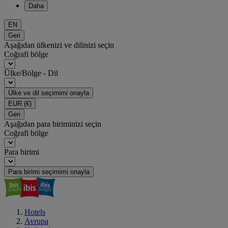
Daha
EN
Geri
Aşağıdan ülkenizi ve dilinizi seçin
Coğrafi bölge
Ülke/Bölge - Dil
Ülke ve dil seçimimi onayla
EUR
(€)
Geri
Aşağıdan para biriminizi seçin
Coğrafi bölge
Para birimi
Para birimi seçimimi onayla
Hotels
Avrupa