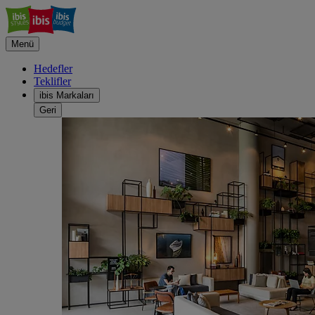
Menü
Hedefler
Teklifler
ibis Markaları
Geri