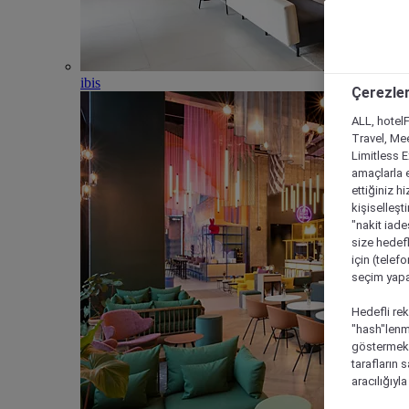
ibis
Çerezler
ALL, hotelF
Travel, Mee
Limitless 
amaçlarla e
ettiğiniz h
kişiselleşt
"nakit iade
size hedefl
için (telef
seçim yapab
Hedefli rek
"hash"lenmi
göstermek i
tarafların 
aracılığıyl