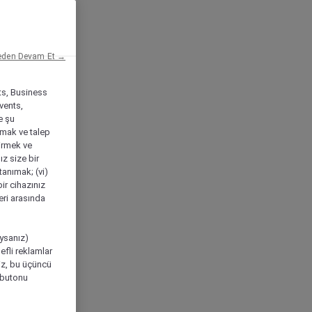
eden Devam Et →
ts, Business
vents,
e şu
amak ve talep
tirmek ve
ız size bir
tanımak; (vi)
ir cihazınız
leri arasında
ıysanız)
efli reklamlar
niz, bu üçüncü
" butonu