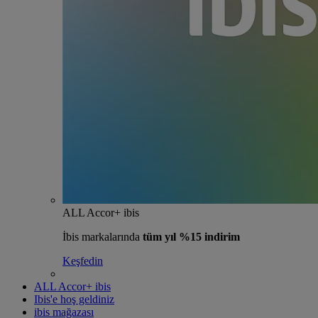
ALL Accor+ ibis
İbis markalarında
tüm yıl %15 indirim
Keşfedin
ALL Accor+ ibis
Ibis'e hoş geldiniz
ibis mağazası