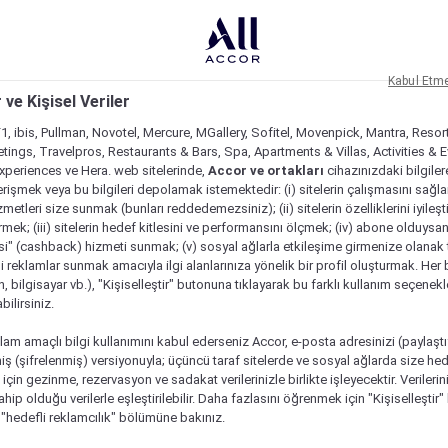
Kabul Etm
 ve Kişisel Veriler
1, ibis, Pullman, Novotel, Mercure, MGallery, Sofitel, Movenpick, Mantra, Resor
tings, Travelpros, Restaurants & Bars, Spa, Apartments & Villas, Activities & E
Experiences ve Hera. web sitelerinde,
Accor ve ortakları
cihazınızdaki bilgiler
rişmek veya bu bilgileri depolamak istemektedir: (i) sitelerin çalışmasını sağl
izmetleri size sunmak (bunları reddedemezsiniz); (ii) sitelerin özelliklerini iyileş
irmek; (iii) sitelerin hedef kitlesini ve performansını ölçmek; (iv) abone olduysan
si" (cashback) hizmeti sunmak; (v) sosyal ağlarla etkileşime girmenize olanak 
i reklamlar sunmak amacıyla ilgi alanlarınıza yönelik bir profil oluşturmak. Her b
on, bilgisayar vb.), "Kişiselleştir" butonuna tıklayarak bu farklı kullanım seçenek
ilirsiniz.
lam amaçlı bilgi kullanımını kabul ederseniz Accor, e-posta adresinizi (paylaşt
ş (şifrelenmiş) versiyonuyla; üçüncü taraf sitelerde ve sosyal ağlarda size hed
çin gezinme, rezervasyon ve sadakat verilerinizle birlikte işleyecektir. Verileri
sahip olduğu verilerle eşleştirilebilir. Daha fazlasını öğrenmek için "Kişiselleştir
a "hedefli reklamcılık" bölümüne bakınız.