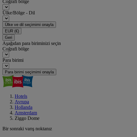
Coğrafi bölge
Ülke/Bölge - Dil
Ülke ve dil seçimimi onayla
EUR
(€)
Geri
Aşağıdan para biriminizi seçin
Coğrafi bölge
Para birimi
Para birimi seçimimi onayla
Hotels
Avrupa
Hollanda
Amsterdam
Ziggo Dome
Bir sonraki varış noktanız