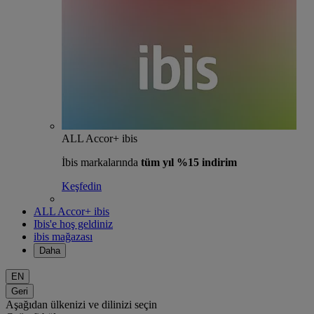
ALL Accor+ ibis
İbis markalarında
tüm yıl %15 indirim
Keşfedin
ALL Accor+ ibis
Ibis'e hoş geldiniz
ibis mağazası
Daha
EN
Geri
Aşağıdan ülkenizi ve dilinizi seçin