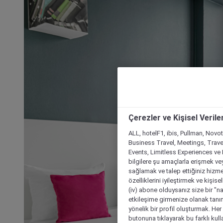
Çerezler ve Kişisel Verile
ALL, hotelF1, ibis, Pullman, Novo
Business Travel, Meetings, Travel
Events, Limitless Experiences ve 
bilgilere şu amaçlarla erişmek vey
sağlamak ve talep ettiğiniz hizmet
özelliklerini iyileştirmek ve kişise
(iv) abone olduysanız size bir "n
etkileşime girmenize olanak tanım
yönelik bir profil oluşturmak. Her b
butonuna tıklayarak bu farklı kul