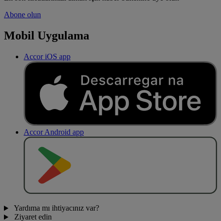
Abone olun
Mobil Uygulama
Accor iOS app
Accor Android app
O
BT
E
R
N
O
Yardıma mı ihtiyacınız var?
Ziyaret edin