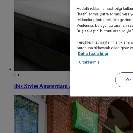
Hedefli reklam amaçlı bilgi kulla
"hash"lenmiş (şifrelenmiş) versiy
reklamlar göstermek için gezinme, 
Verileriniz, bu üçüncü tarafların s
"Kişiselleştir" butonu aracılığıyl
Tercihlerinizi, sayfanın alt kısmı
butonuna tıklayarak dilediğiniz za
Daha fazla bilgi
Ortaklarımız
/ 5
Öze
ibis Styles Amsterdam Amstel