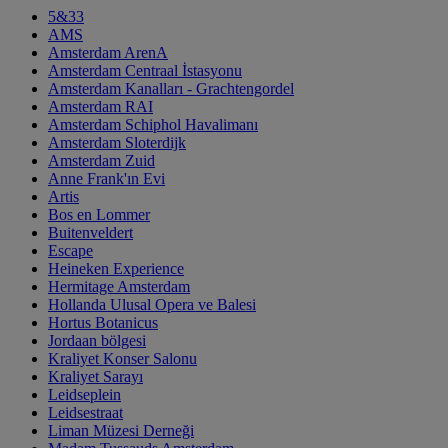
5&33
AMS
Amsterdam ArenA
Amsterdam Centraal İstasyonu
Amsterdam Kanalları - Grachtengordel
Amsterdam RAI
Amsterdam Schiphol Havalimanı
Amsterdam Sloterdijk
Amsterdam Zuid
Anne Frank'ın Evi
Artis
Bos en Lommer
Buitenveldert
Escape
Heineken Experience
Hermitage Amsterdam
Hollanda Ulusal Opera ve Balesi
Hortus Botanicus
Jordaan bölgesi
Kraliyet Konser Salonu
Kraliyet Sarayı
Leidseplein
Leidsestraat
Liman Müzesi Derneği