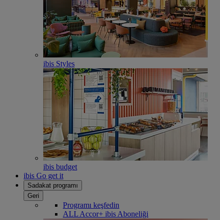
ibis Styles
ibis budget
ibis Go get it
Sadakat programı
Geri
Programı keşfedin
ALL Accor+ ibis Aboneliği