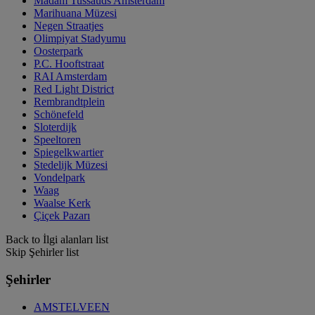
Madam Tussauds Amsterdam
Marihuana Müzesi
Negen Straatjes
Olimpiyat Stadyumu
Oosterpark
P.C. Hooftstraat
RAI Amsterdam
Red Light District
Rembrandtplein
Schönefeld
Sloterdijk
Speeltoren
Spiegelkwartier
Stedelijk Müzesi
Vondelpark
Waag
Waalse Kerk
Çiçek Pazarı
Back to İlgi alanları list
Skip Şehirler list
Şehirler
AMSTELVEEN