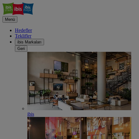
Menü
Hedefler
Teklifler
ibis Markaları
Geri
ibis