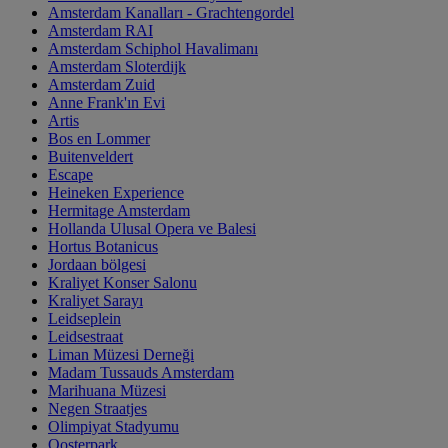
Amsterdam Kanalları - Grachtengordel
Amsterdam RAI
Amsterdam Schiphol Havalimanı
Amsterdam Sloterdijk
Amsterdam Zuid
Anne Frank'ın Evi
Artis
Bos en Lommer
Buitenveldert
Escape
Heineken Experience
Hermitage Amsterdam
Hollanda Ulusal Opera ve Balesi
Hortus Botanicus
Jordaan bölgesi
Kraliyet Konser Salonu
Kraliyet Sarayı
Leidseplein
Leidsestraat
Liman Müzesi Derneği
Madam Tussauds Amsterdam
Marihuana Müzesi
Negen Straatjes
Olimpiyat Stadyumu
Oosterpark