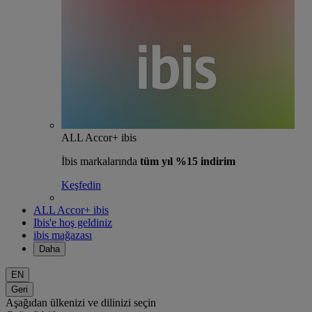
ALL Accor+ ibis
İbis markalarında
tüm yıl %15 indirim
Keşfedin
ALL Accor+ ibis
Ibis'e hoş geldiniz
ibis mağazası
Daha
EN
Geri
Aşağıdan ülkenizi ve dilinizi seçin