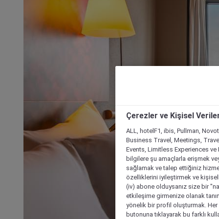
Çerezler ve Kişisel Verile
ALL, hotelF1, ibis, Pullman, Novo
Business Travel, Meetings, Travel
Events, Limitless Experiences ve 
bilgilere şu amaçlarla erişmek vey
sağlamak ve talep ettiğiniz hizmet
özelliklerini iyileştirmek ve kişise
(iv) abone olduysanız size bir "n
etkileşime girmenize olanak tanım
yönelik bir profil oluşturmak. Her b
butonuna tıklayarak bu farklı kul