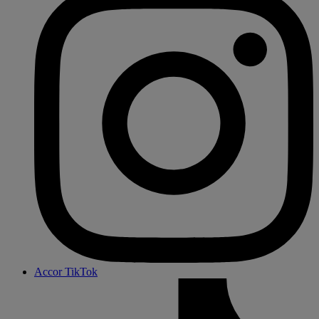
Accor TikTok