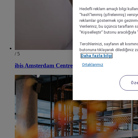
Hedefli reklam amaçlı bilgi kulla
"hash"lenmiş (şifrelenmiş) versiy
reklamlar göstermek için gezinme, 
Verileriniz, bu üçüncü tarafların s
"Kişiselleştir" butonu aracılığıyl
Tercihlerinizi, sayfanın alt kısmı
butonuna tıklayarak dilediğiniz za
/ 5
Daha fazla bilgi
Ortaklarımız
ibis Amsterdam Centre Stopera
Öze