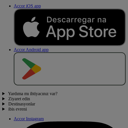
Accor iOS app
Accor Android app
O
BT
E
R
N
O
Yardıma mı ihtiyacınız var?
Ziyaret edin
Destinasyonlar
ibis evreni
Accor Instagram