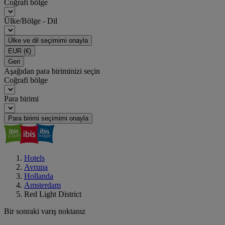
Coğrafi bölge
Ülke/Bölge - Dil
Ülke ve dil seçimimi onayla
EUR
(€)
Geri
Aşağıdan para biriminizi seçin
Coğrafi bölge
Para birimi
Para birimi seçimimi onayla
Hotels
Avrupa
Hollanda
Amsterdam
Red Light District
Bir sonraki varış noktanız