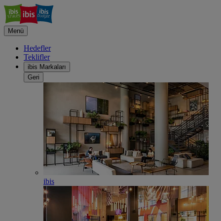
Menü
Hedefler
Teklifler
ibis Markaları
Geri
ibis