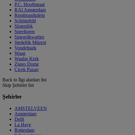
P.C. Hooftstraat
RAI Amsterdam
Rembrandtplein
Schönefeld
Sloterdijk
Speeltoren
Spiegelkwartier
Stedelijk Müzesi
Vondelpark
Waag
Waalse Kerk
Ziggo Dome
Çiçek Pazarı
Back to İlgi alanları list
Skip Şehirler list
Şehirler
AMSTELVEEN
Amsterdam
Delft
La Haye
Rotterdam