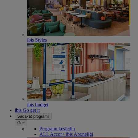
ibis Styles
ibis budget
ibis Go get it
Sadakat programı
Geri
Programı keşfedin
ALL Accor+ ibis Aboneliği