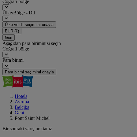
Coğrafi bölge
Ülke/Bölge - Dil
Ülke ve dil seçimimi onayla
EUR
(€)
Geri
Aşağıdan para biriminizi seçin
Coğrafi bölge
Para birimi
Para birimi seçimimi onayla
Hotels
Avrupa
Belçika
Gent
Pont Saint-Michel
Bir sonraki varış noktanız