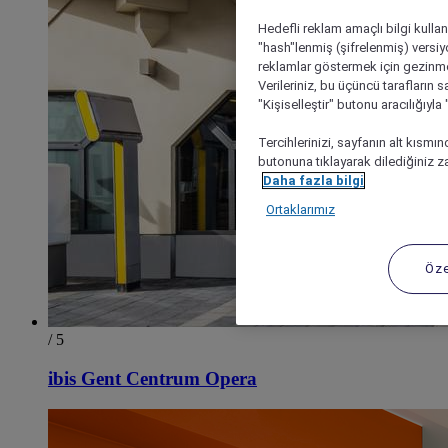
Hedefli reklam amaçlı bilgi kulla
"hash"lenmiş (şifrelenmiş) versiy
reklamlar göstermek için gezinme, 
Verileriniz, bu üçüncü tarafların s
"Kişiselleştir" butonu aracılığıyl
Tercihlerinizi, sayfanın alt kısmı
butonuna tıklayarak dilediğiniz za
Daha fazla bilgi
Ortaklarımız
Öze
/ 5
ibis Gent Centrum Opera