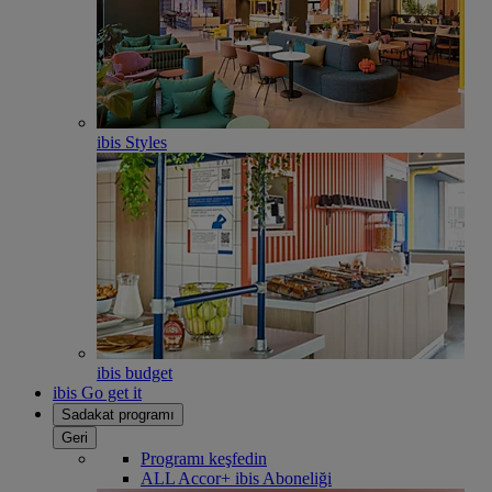
ibis Styles
ibis budget
ibis Go get it
Sadakat programı
Geri
Programı keşfedin
ALL Accor+ ibis Aboneliği