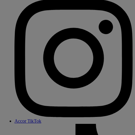
Accor TikTok