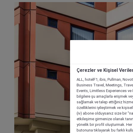
Çerezler ve Kişisel Verile
ALL, hotelF1, ibis, Pullman, Novo
Business Travel, Meetings, Travel
Events, Limitless Experiences ve 
bilgilere şu amaçlarla erişmek vey
sağlamak ve talep ettiğiniz hizmet
özelliklerini iyileştirmek ve kişise
(iv) abone olduysanız size bir "n
etkileşime girmenize olanak tanım
yönelik bir profil oluşturmak. Her b
butonuna tıklayarak bu farklı kul