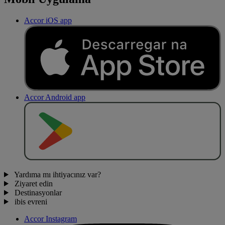
Accor iOS app
Accor Android app
O
BT
E
R
N
O
Yardıma mı ihtiyacınız var?
Ziyaret edin
Destinasyonlar
ibis evreni
Accor Instagram