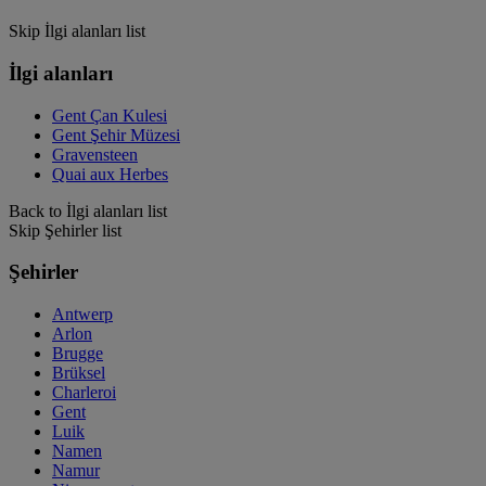
Skip İlgi alanları list
İlgi alanları
Gent Çan Kulesi
Gent Şehir Müzesi
Gravensteen
Quai aux Herbes
Back to İlgi alanları list
Skip Şehirler list
Şehirler
Antwerp
Arlon
Brugge
Brüksel
Charleroi
Gent
Luik
Namen
Namur