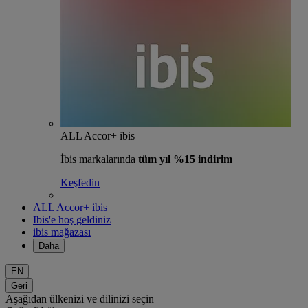
ALL Accor+ ibis
İbis markalarında
tüm yıl %15 indirim
Keşfedin
ALL Accor+ ibis
Ibis'e hoş geldiniz
ibis mağazası
Daha
EN
Geri
Aşağıdan ülkenizi ve dilinizi seçin