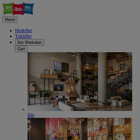
Menü
Hedefler
Teklifler
ibis Markaları
Geri
ibis