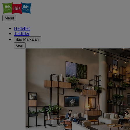
Menü
Hedefler
Teklifler
ibis Markaları
Geri