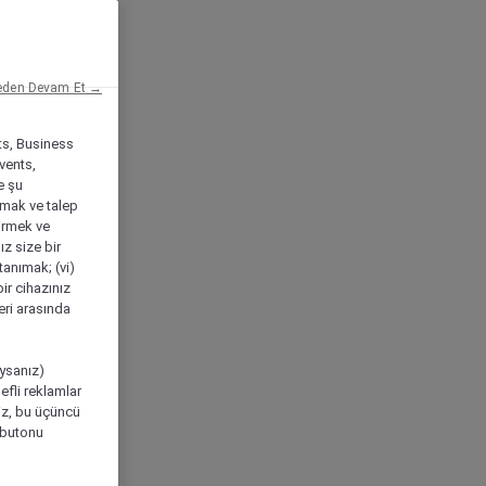
eden Devam Et →
ts, Business
vents,
e şu
amak ve talep
tirmek ve
ız size bir
tanımak; (vi)
ir cihazınız
leri arasında
ıysanız)
efli reklamlar
niz, bu üçüncü
" butonu