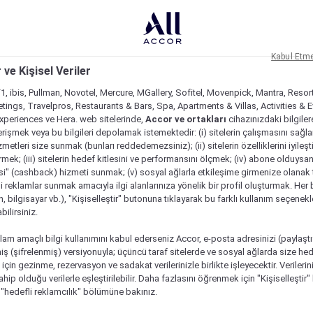
Kabul Etm
 ve Kişisel Veriler
1, ibis, Pullman, Novotel, Mercure, MGallery, Sofitel, Movenpick, Mantra, Resor
tings, Travelpros, Restaurants & Bars, Spa, Apartments & Villas, Activities & E
Experiences ve Hera. web sitelerinde,
Accor ve ortakları
cihazınızdaki bilgiler
rişmek veya bu bilgileri depolamak istemektedir: (i) sitelerin çalışmasını sağl
izmetleri size sunmak (bunları reddedemezsiniz); (ii) sitelerin özelliklerini iyileş
irmek; (iii) sitelerin hedef kitlesini ve performansını ölçmek; (iv) abone olduysan
si" (cashback) hizmeti sunmak; (v) sosyal ağlarla etkileşime girmenize olanak 
i reklamlar sunmak amacıyla ilgi alanlarınıza yönelik bir profil oluşturmak. Her b
on, bilgisayar vb.), "Kişiselleştir" butonuna tıklayarak bu farklı kullanım seçenek
ilirsiniz.
lam amaçlı bilgi kullanımını kabul ederseniz Accor, e-posta adresinizi (paylaşt
ş (şifrelenmiş) versiyonuyla; üçüncü taraf sitelerde ve sosyal ağlarda size hed
çin gezinme, rezervasyon ve sadakat verilerinizle birlikte işleyecektir. Verileri
sahip olduğu verilerle eşleştirilebilir. Daha fazlasını öğrenmek için "Kişiselleştir
a "hedefli reklamcılık" bölümüne bakınız.