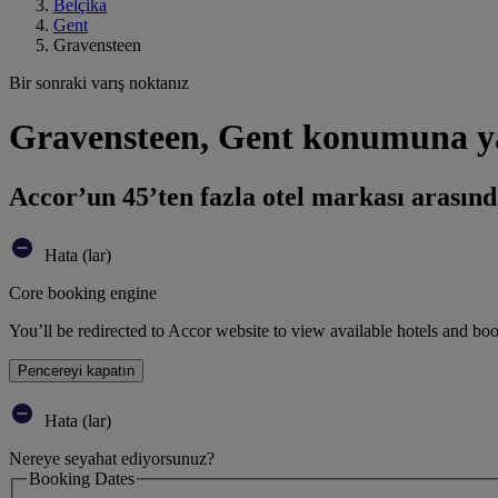
Belçika
Gent
Gravensteen
Bir sonraki varış noktanız
Gravensteen, Gent konumuna ya
Accor’un 45’ten fazla otel markası arasınd
Hata (lar)
Core booking engine
You’ll be redirected to Accor website to view available hotels and bo
Pencereyi kapatın
Hata (lar)
Nereye seyahat ediyorsunuz?
Booking Dates