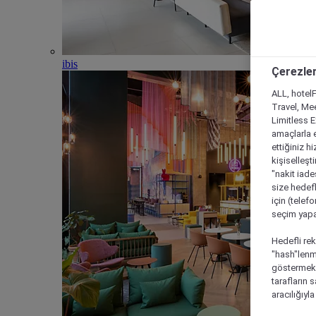
ibis
Çerezler
ALL, hotelF
Travel, Mee
Limitless 
amaçlarla e
ettiğiniz h
kişiselleşt
"nakit iade
size hedefl
için (telef
seçim yapab
Hedefli rek
"hash"lenmi
göstermek i
tarafların 
aracılığıyl