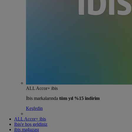
ALL Accor+ ibis
İbis markalarında
tüm yıl %15 indirim
Keşfedin
ALL Accor+ ibis
Ibis'e hoş geldiniz
ibis mağazası