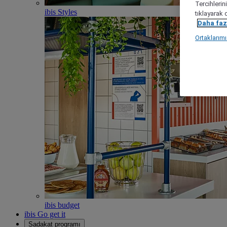
Tercihlerin
ibis Styles
tıklayarak 
Daha fazl
Ortaklarım
ibis budget
ibis Go get it
Sadakat programı