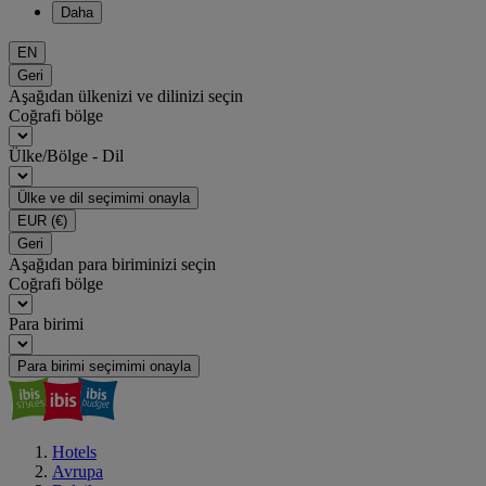
Daha
EN
Geri
Aşağıdan ülkenizi ve dilinizi seçin
Coğrafi bölge
Ülke/Bölge - Dil
Ülke ve dil seçimimi onayla
EUR
(€)
Geri
Aşağıdan para biriminizi seçin
Coğrafi bölge
Para birimi
Para birimi seçimimi onayla
Hotels
Avrupa