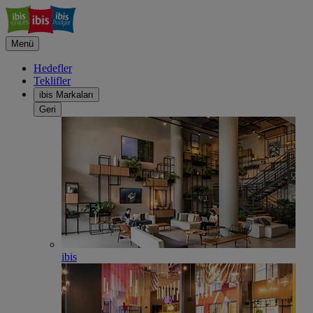
Menü
Hedefler
Teklifler
ibis Markaları
Geri
ibis