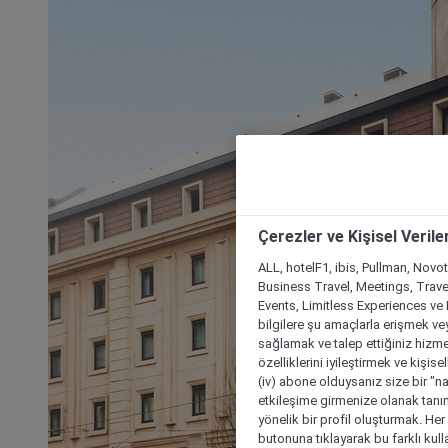
Çerezler ve Kişisel Verile
ALL, hotelF1, ibis, Pullman, Novo
Business Travel, Meetings, Travel
Events, Limitless Experiences ve 
bilgilere şu amaçlarla erişmek vey
sağlamak ve talep ettiğiniz hizmet
özelliklerini iyileştirmek ve kişise
(iv) abone olduysanız size bir "n
etkileşime girmenize olanak tanım
yönelik bir profil oluşturmak. Her b
butonuna tıklayarak bu farklı kul