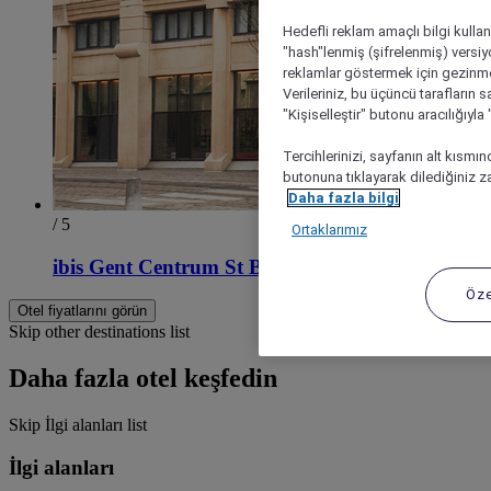
Hedefli reklam amaçlı bilgi kulla
"hash"lenmiş (şifrelenmiş) versiy
reklamlar göstermek için gezinme, 
Verileriniz, bu üçüncü tarafların s
"Kişiselleştir" butonu aracılığıyl
Tercihlerinizi, sayfanın alt kısmı
butonuna tıklayarak dilediğiniz za
Daha fazla bilgi
/ 5
Ortaklarımız
ibis Gent Centrum St Baafs Kathedraal
Öze
Otel fiyatlarını görün
Skip other destinations list
Daha fazla otel keşfedin
Skip İlgi alanları list
İlgi alanları