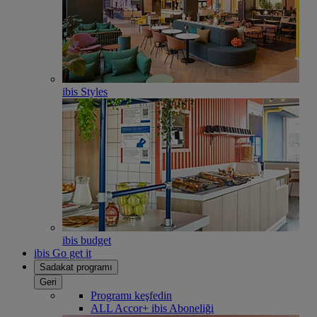
ibis Styles
ibis budget
ibis Go get it
Sadakat programı
Geri
Programı keşfedin
ALL Accor+ ibis Aboneliği