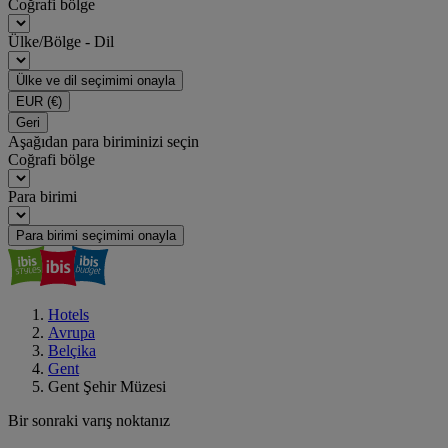
Coğrafi bölge
Ülke/Bölge - Dil
Ülke ve dil seçimimi onayla
EUR
(€)
Geri
Aşağıdan para biriminizi seçin
Coğrafi bölge
Para birimi
Para birimi seçimimi onayla
Hotels
Avrupa
Belçika
Gent
Gent Şehir Müzesi
Bir sonraki varış noktanız