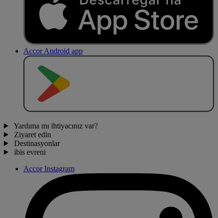
Accor Android app
O
BT
E
R
N
O
Yardıma mı ihtiyacınız var?
Ziyaret edin
Destinasyonlar
ibis evreni
Accor Instagram