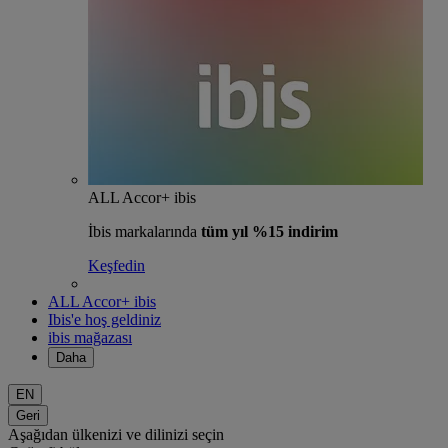
ALL Accor+ ibis
İbis markalarında
tüm yıl %15 indirim
Keşfedin
ALL Accor+ ibis
Ibis'e hoş geldiniz
ibis mağazası
Daha
EN
Geri
Aşağıdan ülkenizi ve dilinizi seçin