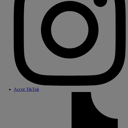
Accor TikTok