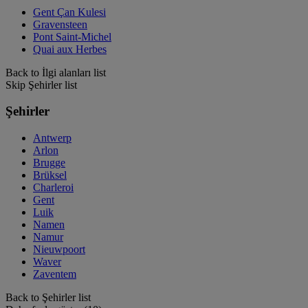
Gent Çan Kulesi
Gravensteen
Pont Saint-Michel
Quai aux Herbes
Back to İlgi alanları list
Skip Şehirler list
Şehirler
Antwerp
Arlon
Brugge
Brüksel
Charleroi
Gent
Luik
Namen
Namur
Nieuwpoort
Waver
Zaventem
Back to Şehirler list