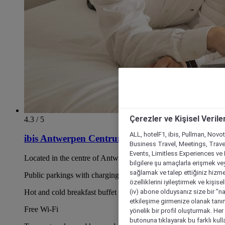
Çerezler ve Kişisel Verile
4.3 / 5
ALL, hotelF1, ibis, Pullman, Novo
ibis Antwerpen Centrum
Business Travel, Meetings, Travel
Events, Limitless Experiences ve 
Located in the centre of Antwerp (Low Emission Zone)
bilgilere şu amaçlarla erişmek vey
sağlamak ve talep ettiğiniz hizmet
Public parkings with charging stations near the hotel
özelliklerini iyileştirmek ve kişise
(iv) abone olduysanız size bir "n
Hot and cold breakfast buffet served every morning
etkileşime girmenize olanak tanım
Free Wi-Fi
yönelik bir profil oluşturmak. Her b
butonuna tıklayarak bu farklı kul