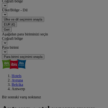
Coğrafi bölge
Ülke/Bölge - Dil
Ülke ve dil seçimimi onayla
EUR
(€)
Geri
Aşağıdan para biriminizi seçin
Coğrafi bölge
Para birimi
Para birimi seçimimi onayla
Hotels
Avrupa
Belçika
Antwerp
Bir sonraki varış noktanız