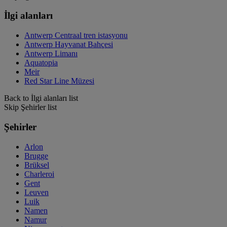
İlgi alanları
Antwerp Centraal tren istasyonu
Antwerp Hayvanat Bahçesi
Antwerp Limanı
Aquatopia
Meir
Red Star Line Müzesi
Back to İlgi alanları list
Skip Şehirler list
Şehirler
Arlon
Brugge
Brüksel
Charleroi
Gent
Leuven
Luik
Namen
Namur