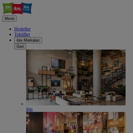
Menü
Hedefler
Teklifler
ibis Markaları
Geri
ibis