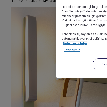
Terrace to relax and have a drink
Hedefli reklam amaçlı bilgi kulla
"hash"lenmiş (şifrelenmiş) versiy
reklamlar göstermek için gezinme, 
Verileriniz, bu üçüncü tarafların s
"Kişiselleştir" butonu aracılığıyl
Tercihlerinizi, sayfanın alt kısmı
butonuna tıklayarak dilediğiniz za
Daha fazla bilgi
Ortaklarımız
Öze