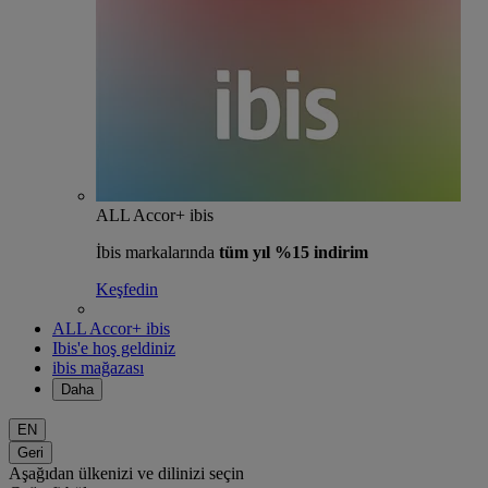
ALL Accor+ ibis
İbis markalarında
tüm yıl %15 indirim
Keşfedin
ALL Accor+ ibis
Ibis'e hoş geldiniz
ibis mağazası
Daha
EN
Geri
Aşağıdan ülkenizi ve dilinizi seçin