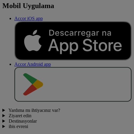
Mobil Uygulama
Accor iOS app
Accor Android app
O
BT
E
R
N
O
Yardıma mı ihtiyacınız var?
Ziyaret edin
Destinasyonlar
ibis evreni