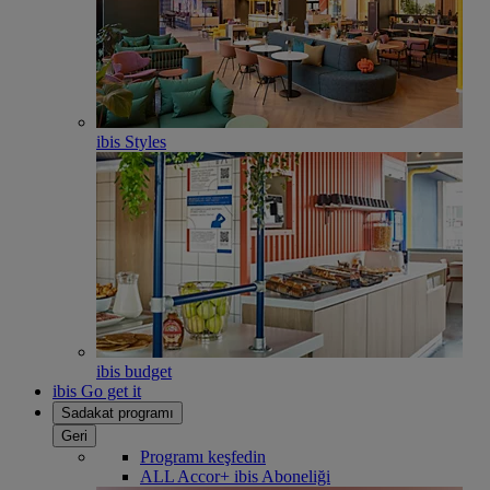
ibis Styles
ibis budget
ibis Go get it
Sadakat programı
Geri
Programı keşfedin
ALL Accor+ ibis Aboneliği