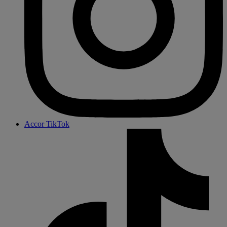
Accor TikTok