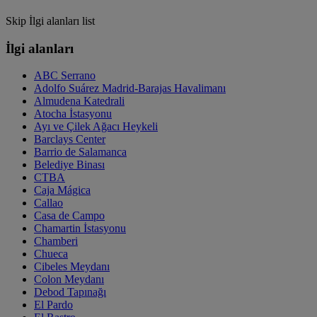
Skip İlgi alanları list
İlgi alanları
ABC Serrano
Adolfo Suárez Madrid-Barajas Havalimanı
Almudena Katedrali
Atocha İstasyonu
Ayı ve Çilek Ağacı Heykeli
Barclays Center
Barrio de Salamanca
Belediye Binası
CTBA
Caja Mágica
Callao
Casa de Campo
Chamartin İstasyonu
Chamberi
Chueca
Cibeles Meydanı
Colon Meydanı
Debod Tapınağı
El Pardo