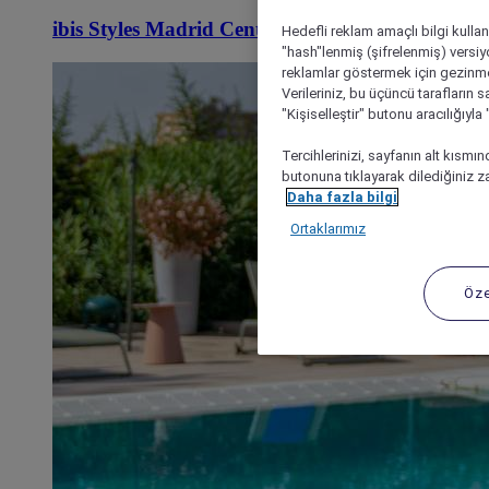
ibis Styles Madrid Centro Maravillas
Hedefli reklam amaçlı bilgi kulla
"hash"lenmiş (şifrelenmiş) versiy
reklamlar göstermek için gezinme, 
Verileriniz, bu üçüncü tarafların s
"Kişiselleştir" butonu aracılığıyl
Tercihlerinizi, sayfanın alt kısmı
butonuna tıklayarak dilediğiniz za
Daha fazla bilgi
Ortaklarımız
Öze