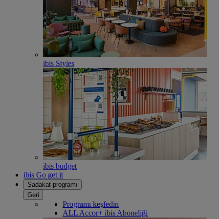
ibis Styles
ibis budget
ibis Go get it
Sadakat programı
Geri
Programı keşfedin
ALL Accor+ ibis Aboneliği