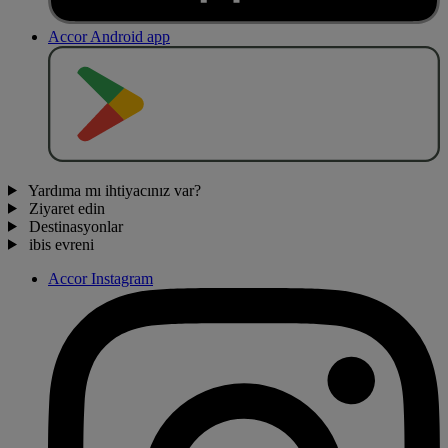
Accor Android app
O
BT
E
R
N
O
Yardıma mı ihtiyacınız var?
Ziyaret edin
Destinasyonlar
ibis evreni
Accor Instagram