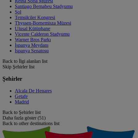
Reina Sofia Müzesi
Santiago Bernabeu Stadyumu
Sol
Temsilciler Kongresi
Thyssen-Bornemisza Müzesi
Ulusal Kütüphane
Vicente Calderon Stadyumu
Warner Bros Parkı
İspanya Meydanı
İspanya Senatosu
Back to İlgi alanları list
Skip Şehirler list
Şehirler
Alcala De Henares
Getafe
Madrid
Back to Şehirler list
Daha fazla göster (51)
Back to other destinations list