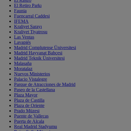
El Rastro
El Retiro Parkı
Faunia
Fuencarral Caddesi
IFEMA
Kraliyet Sarayı
Kraliyet Tiyatrosu
Las Ventas
Lavapiés
Madrid Complutense Üniversitesi
Madrid Hayvanat Bahçesi
Madrid Teknik Üniversitesi
Malasaña
Moratalaz
Nuevos Ministerios
Palacio Vistalegre
Parque de Atracciones de Madrid
Paseo de la Castellana
Plaza Mayor
Plaza de Castilla
Plaza de Oriente
Prado Müzesi
Puente de Vallecas
Puerta de Alcala
Real Madrid Stadyumu