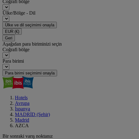
Coğrafi bölge
Ülke/Bölge - Dil
Ülke ve dil seçimimi onayla
EUR
(€)
Geri
Aşağıdan para biriminizi seçin
Coğrafi bölge
Para birimi
Para birimi seçimimi onayla
Hotels
Avrupa
İspanya
MADRİD (Şehir)
Madrid
AZCA
Bir sonraki varış noktanız