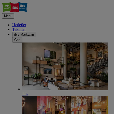
Menü
Hedefler
Teklifler
ibis Markaları
Geri
ibis