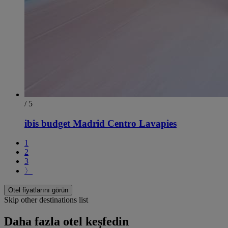
/ 5
ibis budget Madrid Centro Lavapies
1
2
3
〉
Otel fiyatlarını görün
Skip other destinations list
Daha fazla otel keşfedin