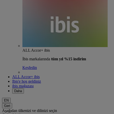
ALL Accor+ ibis
İbis markalarında
tüm yıl %15 indirim
Keşfedin
ALL Accor+ ibis
Ibis'e hoş geldiniz
ibis mağazası
Daha
EN
Geri
Aşağıdan ülkenizi ve dilinizi seçin