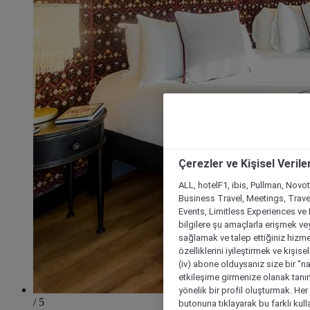
Çerezler ve Kişisel Verile
ALL, hotelF1, ibis, Pullman, Novo
Business Travel, Meetings, Travel
Events, Limitless Experiences ve 
bilgilere şu amaçlarla erişmek vey
sağlamak ve talep ettiğiniz hizmet
özelliklerini iyileştirmek ve kişise
(iv) abone olduysanız size bir "n
etkileşime girmenize olanak tanım
yönelik bir profil oluşturmak. Her b
/ 5
butonuna tıklayarak bu farklı kul