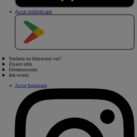
Accor Android app
O
BT
E
R
N
O
Yardıma mı ihtiyacınız var?
Ziyaret edin
Destinasyonlar
ibis evreni
Accor Instagram