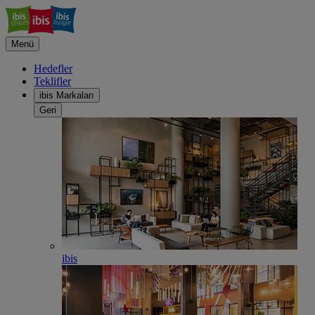
Menü
Hedefler
Teklifler
ibis Markaları
Geri
ibis