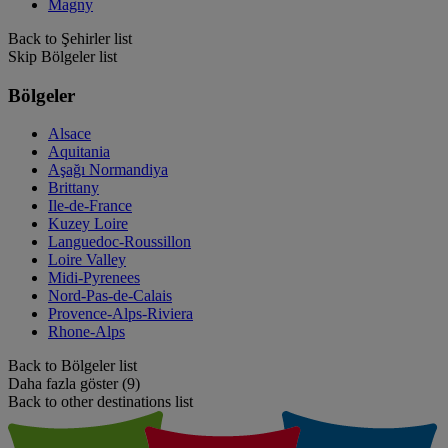
Magny
Back to Şehirler list
Skip Bölgeler list
Bölgeler
Alsace
Aquitania
Aşağı Normandiya
Brittany
Ile-de-France
Kuzey Loire
Languedoc-Roussillon
Loire Valley
Midi-Pyrenees
Nord-Pas-de-Calais
Provence-Alps-Riviera
Rhone-Alps
Back to Bölgeler list
Daha fazla göster (9)
Back to other destinations list