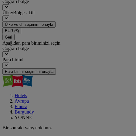
Coğrafi bölge
Ülke/Bölge - Dil
Ülke ve dil seçimimi onayla
EUR
(€)
Geri
Aşağıdan para biriminizi seçin
Coğrafi bölge
Para birimi
Para birimi seçimimi onayla
Hotels
Avrupa
Fransa
Burgundy
YONNE
Bir sonraki varış noktanız