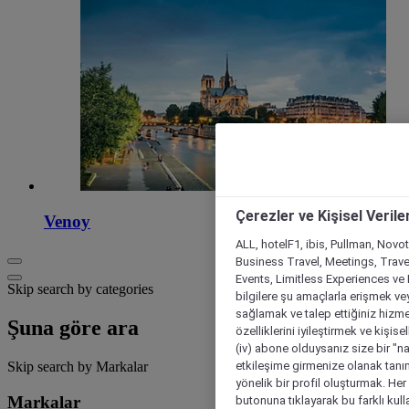
Çerezler ve Kişisel Verile
Venoy
ALL, hotelF1, ibis, Pullman, Novo
Business Travel, Meetings, Travel
Events, Limitless Experiences ve 
Skip search by categories
bilgilere şu amaçlarla erişmek vey
sağlamak ve talep ettiğiniz hizmet
Şuna göre ara
özelliklerini iyileştirmek ve kişise
(iv) abone olduysanız size bir "n
etkileşime girmenize olanak tanım
Skip search by Markalar
yönelik bir profil oluşturmak. Her b
Markalar
butonuna tıklayarak bu farklı kul