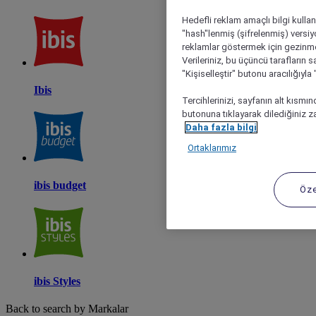
Hedefli reklam amaçlı bilgi kulla
"hash"lenmiş (şifrelenmiş) versiy
reklamlar göstermek için gezinme, 
Verileriniz, bu üçüncü tarafların s
"Kişiselleştir" butonu aracılığıyl
Ibis
Tercihlerinizi, sayfanın alt kısmı
butonuna tıklayarak dilediğiniz za
Daha fazla bilgi
Ortaklarımız
ibis budget
Öze
ibis Styles
Back to search by Markalar