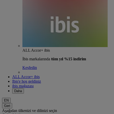
ALL Accor+ ibis
İbis markalarında
tüm yıl %15 indirim
Keşfedin
ALL Accor+ ibis
Ibis'e hoş geldiniz
ibis mağazası
Daha
EN
Geri
Aşağıdan ülkenizi ve dilinizi seçin