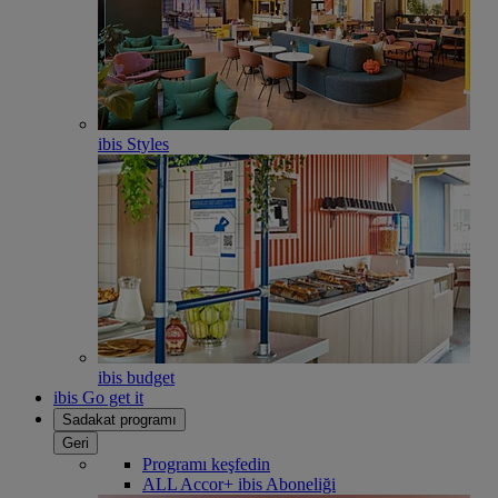
ibis Styles
ibis budget
ibis Go get it
Sadakat programı
Geri
Programı keşfedin
ALL Accor+ ibis Aboneliği