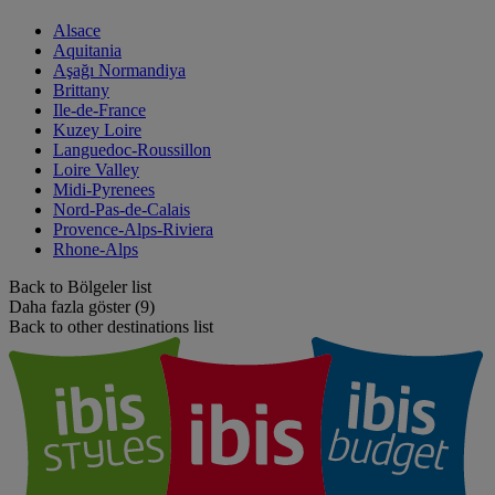
Alsace
Aquitania
Aşağı Normandiya
Brittany
Ile-de-France
Kuzey Loire
Languedoc-Roussillon
Loire Valley
Midi-Pyrenees
Nord-Pas-de-Calais
Provence-Alps-Riviera
Rhone-Alps
Back to Bölgeler list
Daha fazla göster (9)
Back to other destinations list