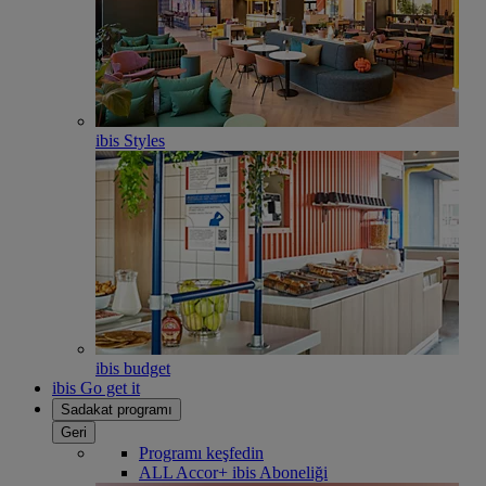
ibis Styles
ibis budget
ibis Go get it
Sadakat programı
Geri
Programı keşfedin
ALL Accor+ ibis Aboneliği