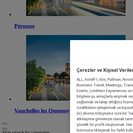
Péronne
Çerezler ve Kişisel Verile
ALL, hotelF1, ibis, Pullman, Novo
Business Travel, Meetings, Travel
Events, Limitless Experiences ve 
bilgilere şu amaçlarla erişmek vey
sağlamak ve talep ettiğiniz hizmet
özelliklerini iyileştirmek ve kişise
Vauchelles les Quesnoy
(iv) abone olduysanız size bir "n
etkileşime girmenize olanak tanım
yönelik bir profil oluşturmak. Her b
butonuna tıklayarak bu farklı kul
Skip search by categories