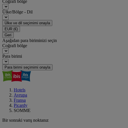
Coğrafi bölge
Ülke/Bölge - Dil
Ülke ve dil seçimimi onayla
EUR
(€)
Geri
Aşağıdan para biriminizi seçin
Coğrafi bölge
Para birimi
Para birimi seçimimi onayla
Hotels
Avrupa
Fransa
Picardy
SOMME
Bir sonraki varış noktanız