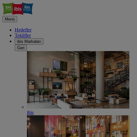
Menü
Hedefler
Teklifler
ibis Markaları
Geri
ibis