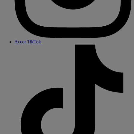
Accor TikTok