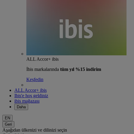
ALL Accor+ ibis
İbis markalarında
tüm yıl %15 indirim
Keşfedin
ALL Accor+ ibis
Ibis'e hoş geldiniz
ibis mağazası
Daha
EN
Geri
Aşağıdan ülkenizi ve dilinizi seçin