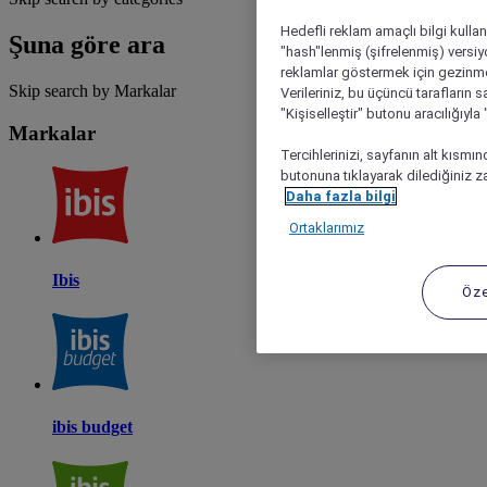
Hedefli reklam amaçlı bilgi kulla
Şuna göre ara
"hash"lenmiş (şifrelenmiş) versiy
reklamlar göstermek için gezinme, 
Skip search by Markalar
Verileriniz, bu üçüncü tarafların s
"Kişiselleştir" butonu aracılığıyl
Markalar
Tercihlerinizi, sayfanın alt kısmı
butonuna tıklayarak dilediğiniz za
Daha fazla bilgi
Ortaklarımız
Ibis
Öze
ibis budget