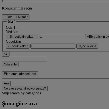
Konuklarınızı seçin
1 Oda - 1 Misafir
Oda 1
Oda 1
Yetişkin
- Bir yetişkin çıkarın
+Bir yetişkin ek
Çocuk(lar)
- Çocuk kaldır
+Çocuk ekle
Sil
Oda ekle
Ek arama kriterleri, örn
Ara
Nereye seyahat ediyorsunuz?
Skip search by categories
Şuna göre ara