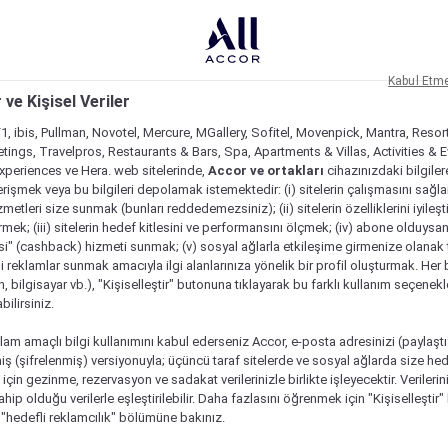
Kabul Etm
 ve Kişisel Veriler
1, ibis, Pullman, Novotel, Mercure, MGallery, Sofitel, Movenpick, Mantra, Resor
tings, Travelpros, Restaurants & Bars, Spa, Apartments & Villas, Activities & E
Experiences ve Hera. web sitelerinde,
Accor ve ortakları
cihazınızdaki bilgiler
rişmek veya bu bilgileri depolamak istemektedir: (i) sitelerin çalışmasını sağl
izmetleri size sunmak (bunları reddedemezsiniz); (ii) sitelerin özelliklerini iyileş
irmek; (iii) sitelerin hedef kitlesini ve performansını ölçmek; (iv) abone olduysan
si" (cashback) hizmeti sunmak; (v) sosyal ağlarla etkileşime girmenize olanak 
i reklamlar sunmak amacıyla ilgi alanlarınıza yönelik bir profil oluşturmak. Her b
on, bilgisayar vb.), "Kişiselleştir" butonuna tıklayarak bu farklı kullanım seçenek
ilirsiniz.
lam amaçlı bilgi kullanımını kabul ederseniz Accor, e-posta adresinizi (paylaşt
ş (şifrelenmiş) versiyonuyla; üçüncü taraf sitelerde ve sosyal ağlarda size hed
çin gezinme, rezervasyon ve sadakat verilerinizle birlikte işleyecektir. Verileri
sahip olduğu verilerle eşleştirilebilir. Daha fazlasını öğrenmek için "Kişiselleştir
a "hedefli reklamcılık" bölümüne bakınız.