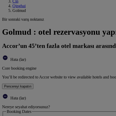
Çin
Qinghai
Golmud
Bir sonraki varış noktanız
Golmud : otel rezervasyonu yap
Accor’un 45’ten fazla otel markası arasınd
Hata (lar)
Core booking engine
You’ll be redirected to Accor website to view available hotels and bo
Pencereyi kapatın
Hata (lar)
Nereye seyahat ediyorsunuz?
Booking Dates