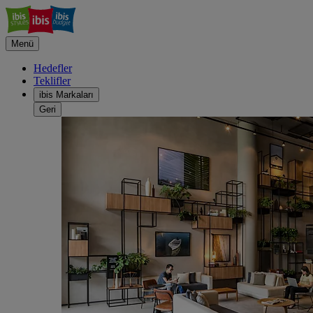
Menü
Hedefler
Teklifler
ibis Markaları
Geri