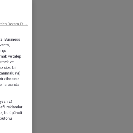
eden Devam Et →
ts, Business
vents,
e şu
amak ve talep
tirmek ve
ız size bir
tanımak; (vi)
ir cihazınız
leri arasında
ıysanız)
efli reklamlar
niz, bu üçüncü
" butonu