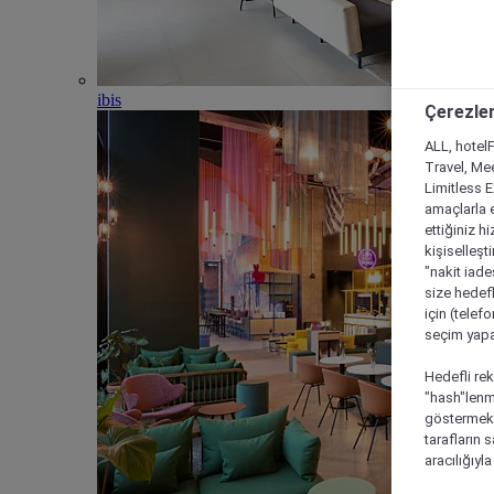
ibis
Çerezler
ALL, hotelF
Travel, Mee
Limitless 
amaçlarla e
ettiğiniz h
kişiselleşt
"nakit iade
size hedefl
için (telef
seçim yapab
Hedefli rek
"hash"lenmi
göstermek i
tarafların 
aracılığıyl