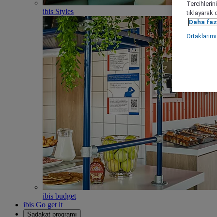
Tercihlerin
ibis Styles
tıklayarak 
Daha fazl
Ortaklarım
ibis budget
ibis Go get it
Sadakat programı