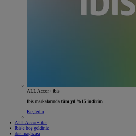
ALL Accor+ ibis
İbis markalarında
tüm yıl %15 indirim
Keşfedin
ALL Accor+ ibis
Ibis'e hoş geldiniz
ibis mağazası