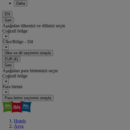
Daha
EN
Geri
Aşağıdan ülkenizi ve dilinizi seçin
Coğrafi bölge
Ülke/Bölge - Dil
Ülke ve dil seçimimi onayla
EUR
(€)
Geri
Aşağıdan para biriminizi seçin
Coğrafi bölge
Para birimi
Para birimi seçimimi onayla
Hotels
Asya