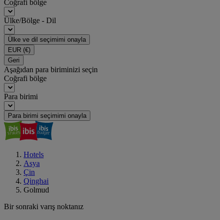
Coğrafi bölge
Ülke/Bölge - Dil
Ülke ve dil seçimimi onayla
EUR
(€)
Geri
Aşağıdan para biriminizi seçin
Coğrafi bölge
Para birimi
Para birimi seçimimi onayla
Hotels
Asya
Çin
Qinghai
Golmud
Bir sonraki varış noktanız