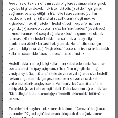
Konuklarınızı seçin
Accor ve ortakları
cihazınızdaki bilgilere şu amaçlarla erişmek
veya bu bilgileri depolamak istemektedir: (i) sitelerin çalışmasını
1 Oda - 1 Misafir
sağlamak ve talep ettiğiniz hizmetleri size sunmak (bunları
Oda 1
reddedemezsiniz); (ii) sitelerin özelliklerini iyileştirmek ve
kişiselleştirmek; (iii) sitelerin hedef kitlesini ve performansını
Oda 1
ölçmek; (iv) abone olduysanız size bir "nakit iadesi" (cashback)
Yetişkin
hizmeti sunmak; (v) sosyal ağlarla etkileşime girmenize olanak
- Bir yetişkin çıkarın
tanımak; (vi) size hedefli reklamlar sunmak amacıyla ilgi
+Bir yetişkin ekle
alanlarınıza yönelik bir profil oluşturmak. Her bir cihazınız için
Çocuk(lar)
(telefon, bilgisayar vb.), "Kişiselleştir" butonuna tıklayarak bu farklı
- Çocuk kaldır
+Çocuk ekle
kullanım seçenekleri arasında seçim yapabilirsiniz.
Sil
Hedefli reklam amaçlı bilgi kullanımını kabul ederseniz Accor, e-
posta adresinizi (paylaştıysanız) "hash"lenmiş (şifrelenmiş)
Oda ekle
versiyonuyla; üçüncü taraf sitelerde ve sosyal ağlarda size hedefli
reklamlar göstermek için gezinme, rezervasyon ve sadakat
Ek arama kriterleri, örn
verilerinizle birlikte işleyecektir. Verileriniz, bu üçüncü tarafların
sahip olduğu verilerle eşleştirilebilir. Daha fazlasını öğrenmek için
Ara
"Kişiselleştir" butonu aracılığıyla "hedefli reklamcılık" bölümüne
Nereye seyahat ediyorsunuz?
bakınız.
Skip search by categories
Tercihlerinizi, sayfanın alt kısmında bulunan "Çerezler" bağlantısı
Şuna göre ara
üzerinden "Kişiselleştir" butonuna tıklayarak dilediğiniz zaman