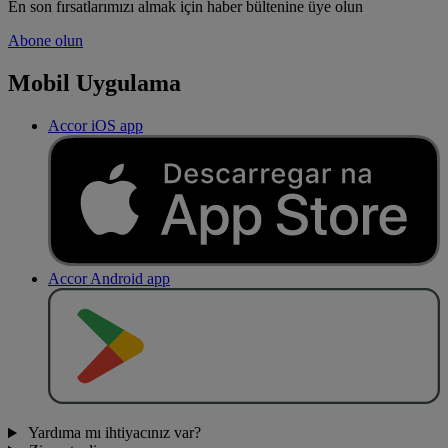
En son fırsatlarımızı almak için haber bültenine üye olun
Abone olun
Mobil Uygulama
Accor iOS app
Accor Android app
O
BT
E
R
N
O
Yardıma mı ihtiyacınız var?