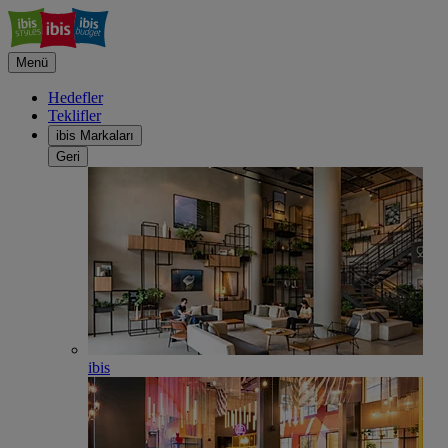
Menü
Hedefler
Teklifler
ibis Markaları
Geri
ibis