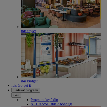
ibis Styles
ibis budget
ibis Go get it
Sadakat programı
Geri
Programı keşfedin
ALL Accor+ ibis Aboneliği