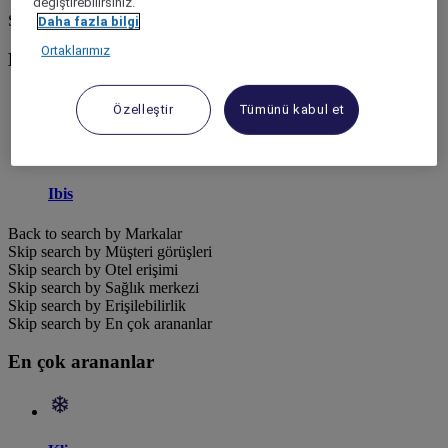
değiştirebilirsiniz.
Skip search by Markalar
Daha fazla bilgi
Ortaklarımız
Markalar
Özelleştir
Tümünü kabul et
Ibis
Back to search by Markalar
Skip search by Müşteri görüşleri
Skip search by Otel erişimi
Skip search by Sağlık merkezi
Skip search by Erişilebilirlik
Skip search by En çok arananlar
En çok arananlar