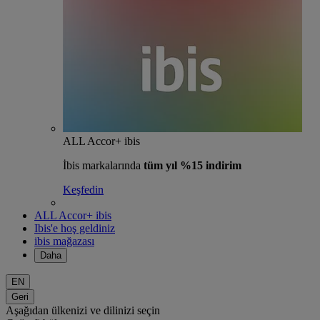
ALL Accor+ ibis
İbis markalarında
tüm yıl %15 indirim
Keşfedin
ALL Accor+ ibis
Ibis'e hoş geldiniz
ibis mağazası
Daha
EN
Geri
Aşağıdan ülkenizi ve dilinizi seçin