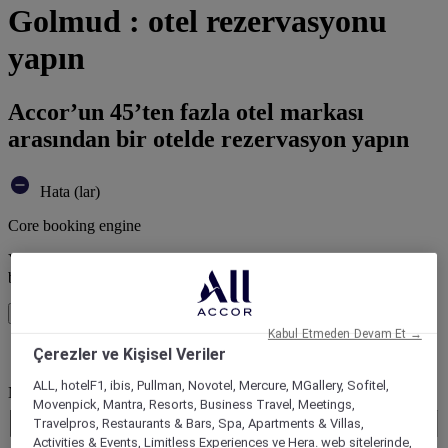
Golmud : otel rezervasyonu
yapın
Accor’un 45’ten fazla otel markası
arasından bir otelde rezervasyon yapın
Hata (lar)
Core booking engine
You’ll be redirected to Accor website to view available hotels and
book your stay
Pencereyi kapatın
Kabul Etmeden Devam Et →
Çerezler ve Kişisel Veriler
Hata (lar)
ALL, hotelF1, ibis, Pullman, Novotel, Mercure, MGallery, Sofitel,
Nereye seyahat ediyorsunuz?
Movenpick, Mantra, Resorts, Business Travel, Meetings,
Booking Dates
Travelpros, Restaurants & Bars, Spa, Apartments & Villas,
Activities & Events, Limitless Experiences ve Hera. web sitelerinde,