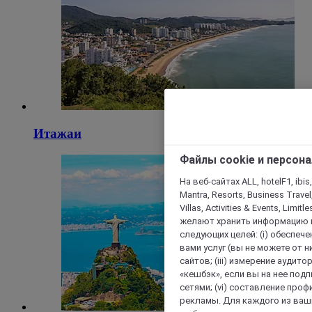
Итажаи
Файлы cookie и персон
На веб-сайтах ALL, hotelF1, ibis,
Mantra, Resorts, Business Travel
Villas, Activities & Events, Limit
желают хранить информацию н
следующих целей: (i) обеспе
вами услуг (вы не можете от н
сайтов; (iii) измерение аудит
«кешбэк», если вы на нее под
сетями; (vi) составление про
рекламы. Для каждого из ваши