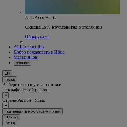
ALL Accor+ ibis
Скидка 15% круглый год
в отелях ibis
Обнаружить
ALL Accor+ ibis
Добро пожаловать в Ибис
Магазин ibis
больше
EN
Назад
Выберите страну и язык ниже
Географический регион
Страна/Регион - Язык
Подтвердить мою страну и язык
EUR
(€)
Назад