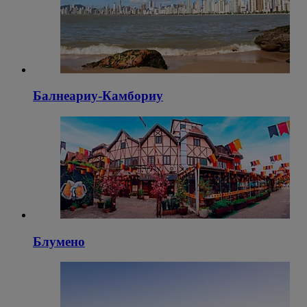
Балнеариу-Камбориу
Блумено