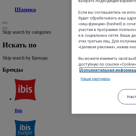
выбрать подходящие варианты
Шапеко
Если вы соглашаетесь на исп
будет обрабатывать ваш адрес
«хеш-функции» (hashed) в соч
участии в программе лояльнос
Skip search by categories
и в социальных сетях. Ваши 
этих третьих лиц. Для получ
Искать по
«Целевая реклама», нажав кно
Skip search by Бренды
Вы можете изменить свой выбо
доступную по ссылке «Cookie»
Бренды
Дополнительная информа
Наши партнеры
Нас
Ibis