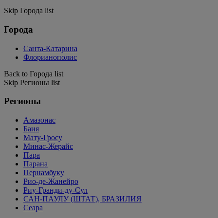
Skip Города list
Города
Санта-Катарина
Флорианополис
Back to Города list
Skip Регионы list
Регионы
Амазонас
Баия
Мату-Гросу
Минас-Жерайс
Пара
Парана
Пернамбуку
Рио-де-Жанейро
Риу-Гранди-ду-Сул
САН-ПАУЛУ (ШТАТ), БРАЗИЛИЯ
Сеара