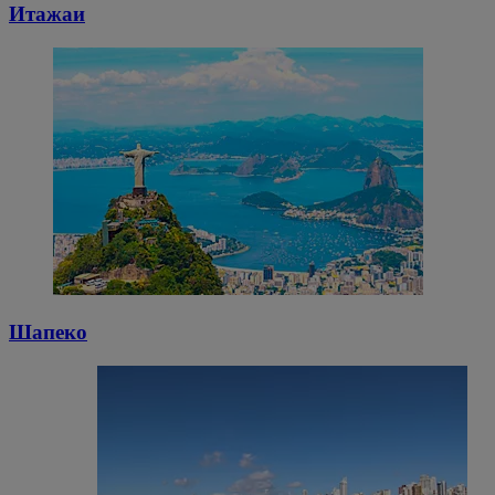
Итажаи
Шапеко