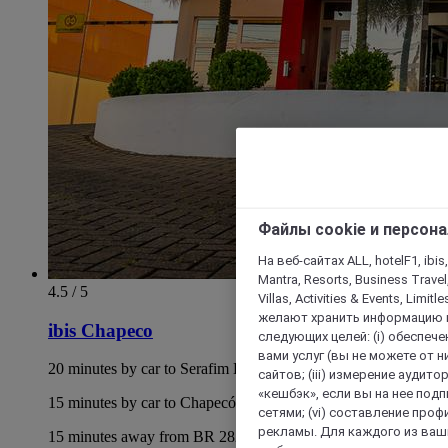
Файлы cookie и персон
На веб-сайтах ALL, hotelF1, ibis,
Mantra, Resorts, Business Travel
4.5 / 5
Villas, Activities & Events, Limit
желают хранить информацию н
ibis Chapeco
следующих целей: (i) обеспе
вами услуг (вы не можете от н
20 minutes by car to Serafim Enoss Bertaso Airport
сайтов; (iii) измерение аудит
«кешбэк», если вы на нее под
15 minutes by car to Chapecó Bus Terminal
сетями; (vi) составление про
рекламы. Для каждого из ваши
15 minutes away from BR 282 highway