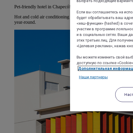
выбрать подходящие варианты
Pet-friendly hotel in Chapecó!
Если вы соглашаетесь на исп
Hot and cold air conditioning so our guests can feel at home
будет обрабатывать ваш адрес
year-round.
«хеш-функции» (hashed) в соч
участии в программе лояльнос
и в социальных сетях. Ваши 
этих третьих лиц. Для получ
«Целевая реклама», нажав кно
Вы можете изменить свой выбо
доступную по ссылке «Cookie»
Дополнительная информа
Наши партнеры
Нас