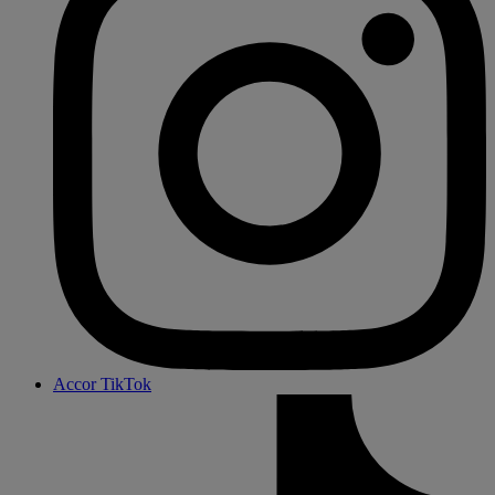
Accor TikTok