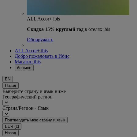
ALL Accor+ ibis
Скидка 15% круглый год
в отелях ibis
Обнаружить
ALL Accor+ ibis
Добро пожаловать в Ибис
Магазин ibis
больше
EN
Назад
Выберите страну и язык ниже
Географический регион
Страна/Регион - Язык
Подтвердить мою страну и язык
EUR
(€)
Назад