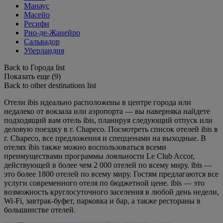
Манаус
Масейо
Ресифи
Рио-де-Жанейро
Сальвадор
Уберландия
Back to Города list
Показать еще (9)
Back to other destinations list
Отели ibis идеально расположены в центре города или
недалеко от вокзала или аэропорта — вы наверняка найдете
подходящий вам отель ibis, планируя следующий отпуск или
деловую поездку в г. Chapeco. Посмотреть список отелей ibis в
г. Chapeco, все предложения и спецценами на выходные. В
отелях ibis также можно воспользоваться всеми
преимуществами программы лояльности Le Club Accor,
действующей в более чем 2 000 отелей по всему миру. ibis —
это более 1800 отелей по всему миру. Гостям предлагаются все
услуги современного отеля по бюджетной цене. ibis — это
возможность круглосуточного заселения в любой день недели,
Wi-Fi, завтрак-буфет, парковка и бар, а также рестораны в
большинстве отелей.