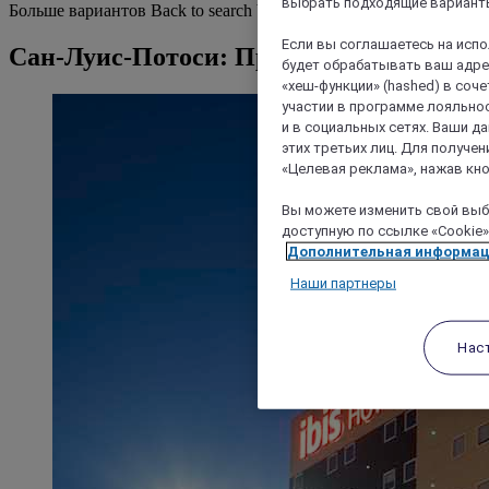
выбрать подходящие варианты
Больше вариантов
Back to search by categories
Если вы соглашаетесь на исп
Сан-Луис-Потоси: Просмотр отелей
будет обрабатывать ваш адрес
«хеш-функции» (hashed) в соч
участии в программе лояльнос
и в социальных сетях. Ваши 
этих третьих лиц. Для получ
«Целевая реклама», нажав кно
Вы можете изменить свой выбо
доступную по ссылке «Cookie»
Дополнительная информа
Наши партнеры
Нас