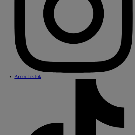
Accor TikTok