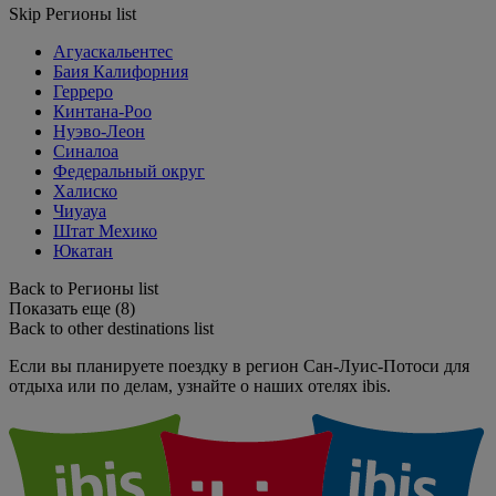
Skip Регионы list
Агуаскальентес
Баия Калифорния
Герреро
Кинтана-Роо
Нуэво-Леон
Синалоа
Федеральный округ
Халиско
Чиуауа
Штат Мехико
Юкатан
Back to Регионы list
Показать еще (8)
Back to other destinations list
Если вы планируете поездку в регион Сан-Луис-Потоси для
отдыха или по делам, узнайте о наших отелях ibis.