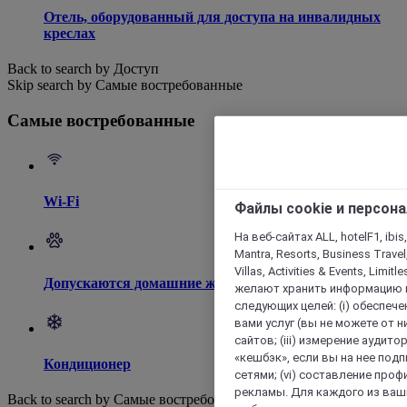
Отель, оборудованный для доступа на инвалидных
креслах
Back to search by Доступ
Skip search by Самые востребованные
Самые востребованные
Wi-Fi
Файлы cookie и персон
На веб-сайтах ALL, hotelF1, ibis,
Mantra, Resorts, Business Travel
Villas, Activities & Events, Limit
Допускаются домашние животные
желают хранить информацию н
следующих целей: (i) обеспе
вами услуг (вы не можете от н
сайтов; (iii) измерение аудит
«кешбэк», если вы на нее под
Кондиционер
сетями; (vi) составление про
рекламы. Для каждого из ваши
Back to search by Самые востребованные