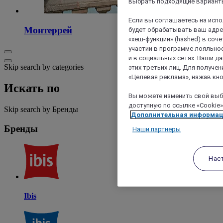
выбрать подходящие варианты
Если вы соглашаетесь на исп
Монтеррей
будет обрабатывать ваш адрес
«хеш-функции» (hashed) в соч
участии в программе лояльнос
и в социальных сетях. Ваши 
Skip search by categories
этих третьих лиц. Для получ
«Целевая реклама», нажав кно
Искать по
Вы можете изменить свой выбо
доступную по ссылке «Cookie»
Skip search by Бренды
Дополнительная информа
Бренды
Наши партнеры
Нас
Ibis