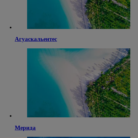
Агуаскальентес
Мерида