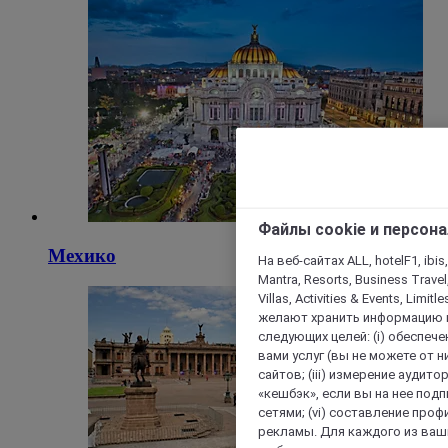
Файлы cookie и персон
Мехико
На веб-сайтах ALL, hotelF1, ibis,
Mantra, Resorts, Business Travel
Villas, Activities & Events, Limit
желают хранить информацию н
следующих целей: (i) обеспе
вами услуг (вы не можете от н
сайтов; (iii) измерение аудит
«кешбэк», если вы на нее под
сетями; (vi) составление про
рекламы. Для каждого из ваши