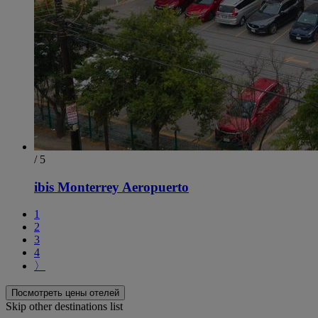
/ 5
ibis Monterrey Aeropuerto
1
2
3
4
〉
Посмотреть цены отелей
Skip other destinations list