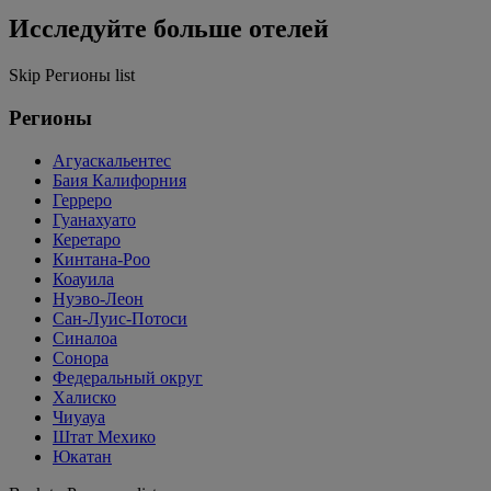
Исследуйте больше отелей
Skip Регионы list
Регионы
Агуаскальентес
Баия Калифорния
Герреро
Гуанахуато
Керетаро
Кинтана-Роо
Коауила
Нуэво-Леон
Сан-Луис-Потоси
Синалоа
Сонора
Федеральный округ
Халиско
Чиуауа
Штат Мехико
Юкатан