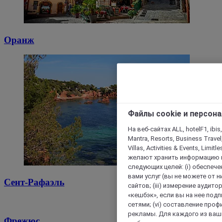
Оранж
Файлы cookie и персон
На веб-сайтах ALL, hotelF1, ibis,
Mantra, Resorts, Business Travel
Villas, Activities & Events, Limit
желают хранить информацию н
следующих целей: (i) обеспе
вами услуг (вы не можете от н
Сент-Рафаэль
сайтов; (iii) измерение аудит
«кешбэк», если вы на нее под
сетями; (vi) составление про
рекламы. Для каждого из ваши
Фрежюс