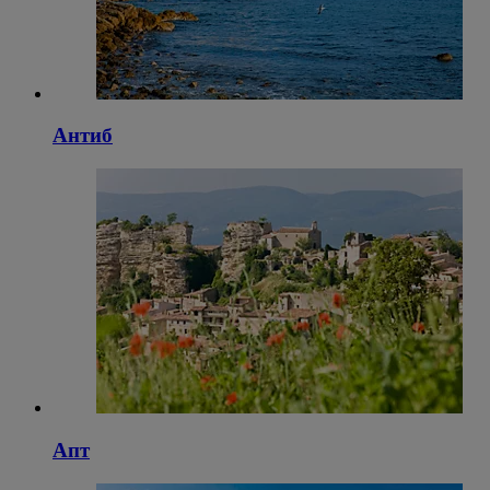
Антиб
Апт