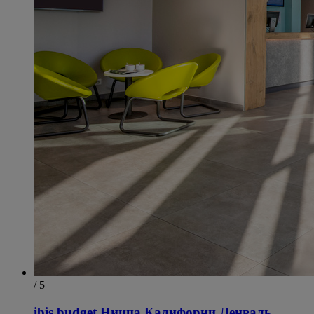
/ 5
ibis budget Ницца Калифорни Ленваль