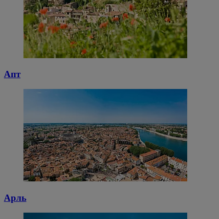
Апт
Арль