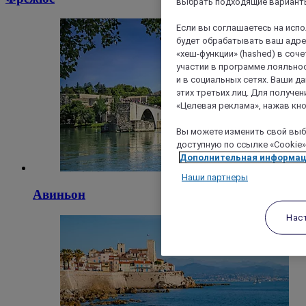
выбрать подходящие варианты
Если вы соглашаетесь на исп
будет обрабатывать ваш адрес
«хеш-функции» (hashed) в соч
участии в программе лояльнос
и в социальных сетях. Ваши 
этих третьих лиц. Для получ
«Целевая реклама», нажав кно
Вы можете изменить свой выбо
доступную по ссылке «Cookie»
Дополнительная информа
Наши партнеры
Авиньон
Нас