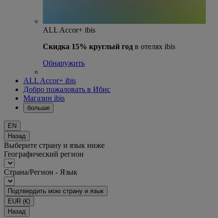
ALL Accor+ ibis
Скидка 15% круглый год
в отелях ibis
Обнаружить
ALL Accor+ ibis
Добро пожаловать в Ибис
Магазин ibis
больше
EN
Назад
Выберите страну и язык ниже
Географический регион
Страна/Регион - Язык
Подтвердить мою страну и язык
EUR
(€)
Назад